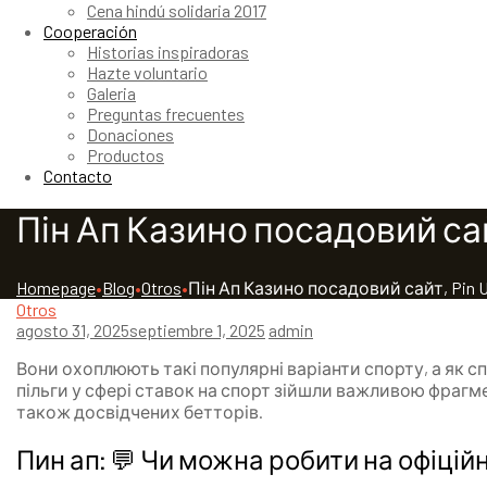
Cena hindú solidaria 2017
Cooperación
Historias inspiradoras
Hazte voluntario
Galeria
Preguntas frecuentes
Donaciones
Productos
Contacto
Пін Ап Казино посадовий сайт,
Homepage
•
Blog
•
Otros
•
Пін Ап Казино посадовий сайт, Pin 
Otros
agosto 31, 2025
septiembre 1, 2025
admin
Вони охоплюють такі популярні варіанти спорту, а як спо
пільги у сфері ставок на спорт зійшли важливою фраг
також досвідчених бетторів.
Пин ап: 💬 Чи можна робити на офіційно