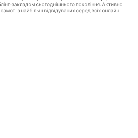
блінг-закладом сьогоднішнього покоління. Активно
а самоті з найбільш відвідуваних серед всіх онлайн-