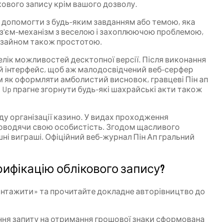
кового запису крім вашого дозволу.
 допомогти з будь-яким завданням або темою, яка
 роз'єм-механізм з веселою і захоплюючою проблемою,
 дизайном також простотою.
елік можливостей десктопної версії. Після виконання
ний інтерфейс, щоб аж малодосвідчений веб-серфер
им як оформляти амболистий висновок, гравцеві Пін ап
n Up прагне згорнути будь-які шахрайські акти також
ду організації казино. У видах проходження
 доводячи свою особистість. Згодом щасливого
ні виграші. Офіційний веб-журнал Пін Ап гральний
рифікацію облікового запису?
антажити» та прочитайте докладне авторівництво до
ання запиту на отримання грошової знаки сформована