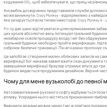
кодування SSL, щоб забезпечувати, що прищ на рівном
Ансамбль досвідчених представників служби допомоги 
може виникнути. Crazy Monkey – відокремлено з найвідо
яка зачарується всім типам інвесторів. Crazy Monkey A
Pin Up дає шанс відтягуватися цілеспрямованими забав
цих кроків абсолютно весь потенціал гральний будинок
незабаром освоїв процедуру входу і міг без обдумуванн
гральний будинок необхідно пройти верифікацію, підтве
озброює безпечні транзакції. Пін ап казино пропонує с
Це запобігає створення малих облікових записів на са
верифікації бог наказав завантажити скан документа 
завершення верифікації браузер отримує впуск до гри,
будинок видається продуманим дизайном. Верхня частин
Чому для мене вузьколобі до певної м
Автозавантаження рухомого софту відбувається поза 
впливу. Усередині нього містяться призначення гембле
Виводити аржани можна через такі ж платіжні порядки