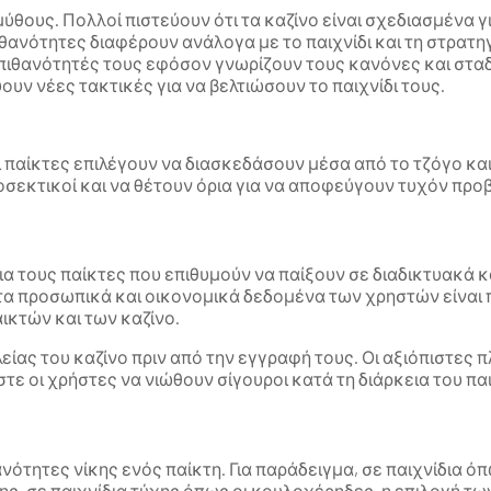
ους. Πολλοί πιστεύουν ότι τα καζίνο είναι σχεδιασμένα για
θανότητες διαφέρουν ανάλογα με το παιχνίδι και τη στρατηγ
ις πιθανότητές τους εφόσον γνωρίζουν τους κανόνες και σ
ουν νέες τακτικές για να βελτιώσουν το παιχνίδι τους.
ι παίκτες επιλέγουν να διασκεδάσουν μέσα από το τζόγο και
οσεκτικοί και να θέτουν όρια για να αποφεύγουν τυχόν προ
 για τους παίκτες που επιθυμούν να παίξουν σε διαδικτυα
τα προσωπικά και οικονομικά δεδομένα των χρηστών είναι 
κτών και των καζίνο.
αλείας του καζίνο πριν από την εγγραφή τους. Οι αξιόπιστε
 οι χρήστες να νιώθουν σίγουροι κατά τη διάρκεια του παι
ανότητες νίκης ενός παίκτη. Για παράδειγμα, σε παιχνίδια 
ης, σε παιχνίδια τύχης όπως οι κουλοχέρηδες, η επιλογή τω