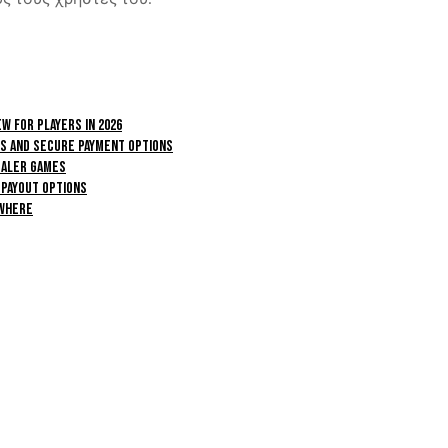
ew for players in 2026
es and secure payment options
ealer games
 payout options
ywhere