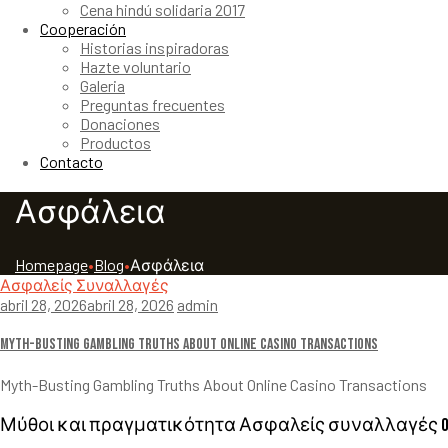
Cena hindú solidaria 2017
Cooperación
Historias inspiradoras
Hazte voluntario
Galeria
Preguntas frecuentes
Donaciones
Productos
Contacto
Ασφάλεια
Homepage
•
Blog
•
Ασφάλεια
Etiqueta:
Ασφαλείς Συναλλαγές
abril 28, 2026
abril 28, 2026
admin
Ασφάλεια
Myth-Busting Gambling Truths About Online Casino Transactions
Myth-Busting Gambling Truths About Online Casino Transactions
Μύθοι και πραγματικότητα Ασφαλείς συναλλαγές on