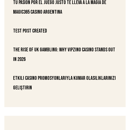
Tu pasión por el juego justo te lleva a la magia de
magic365 casino argentina
Test Post Created
The rise of UK gambling: why Vipzino Casino stands out
in 2026
Etkili casino promosyonlarıyla kumar olasılıklarınızı
geliştirin