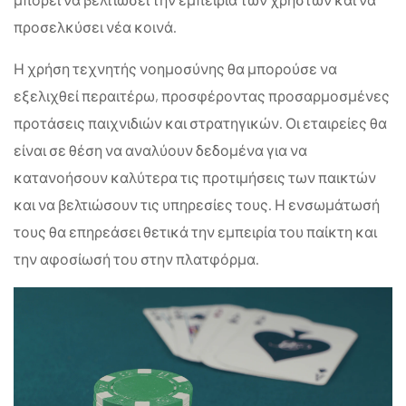
προσελκύσει νέα κοινά.
Η χρήση τεχνητής νοημοσύνης θα μπορούσε να
εξελιχθεί περαιτέρω, προσφέροντας προσαρμοσμένες
προτάσεις παιχνιδιών και στρατηγικών. Οι εταιρείες θα
είναι σε θέση να αναλύουν δεδομένα για να
κατανοήσουν καλύτερα τις προτιμήσεις των παικτών
και να βελτιώσουν τις υπηρεσίες τους. Η ενσωμάτωσή
τους θα επηρεάσει θετικά την εμπειρία του παίκτη και
την αφοσίωσή του στην πλατφόρμα.