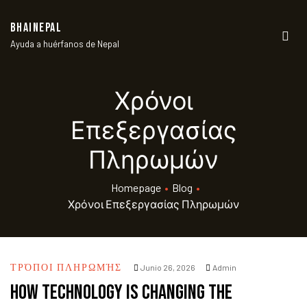
BHAINEPAL
Ayuda a huérfanos de Nepal
Men
Χρόνοι
Επεξεργασίας
Πληρωμών
Homepage
•
Blog
•
Χρόνοι Επεξεργασίας Πληρωμών
ΤΡΌΠΟΙ ΠΛΗΡΩΜΉΣ
Junio 26, 2026
Admin
How Technology is Changing the