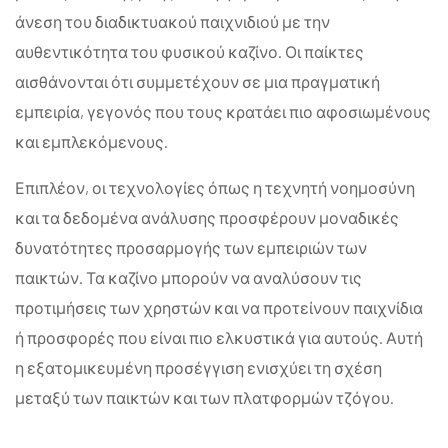
άνεση του διαδικτυακού παιχνιδιού με την
αυθεντικότητα του φυσικού καζίνο. Οι παίκτες
αισθάνονται ότι συμμετέχουν σε μια πραγματική
εμπειρία, γεγονός που τους κρατάει πιο αφοσιωμένους
και εμπλεκόμενους.
Επιπλέον, οι τεχνολογίες όπως η τεχνητή νοημοσύνη
και τα δεδομένα ανάλυσης προσφέρουν μοναδικές
δυνατότητες προσαρμογής των εμπειριών των
παικτών. Τα καζίνο μπορούν να αναλύσουν τις
προτιμήσεις των χρηστών και να προτείνουν παιχνίδια
ή προσφορές που είναι πιο ελκυστικά για αυτούς. Αυτή
η εξατομικευμένη προσέγγιση ενισχύει τη σχέση
μεταξύ των παικτών και των πλατφορμών τζόγου.