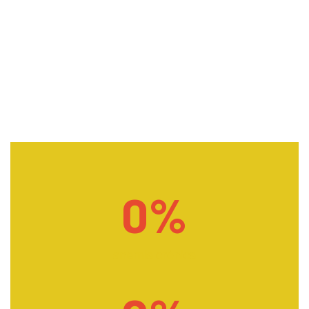
0
%
anemia crónica