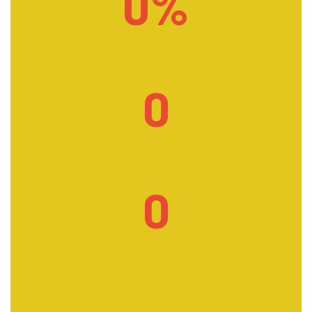
0
%
retraso crecimiento
0
orfanatos
0
huérfanos