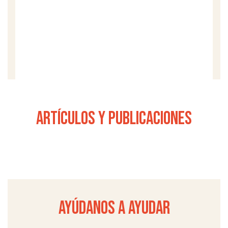
tasa de mortalidad infantil. El acceso a agua
potable y una alimentación suficiente y
equilibrada son clave para evitarlas.
saber más
artículos y publicaciones
ayúdanos a ayudar