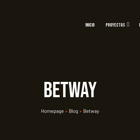
INICIO
PROYECTOS
Betway
Homepage
•
Blog
•
Betway