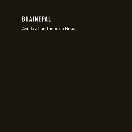
BHAINEPAL
Ayuda a huérfanos de Nepal