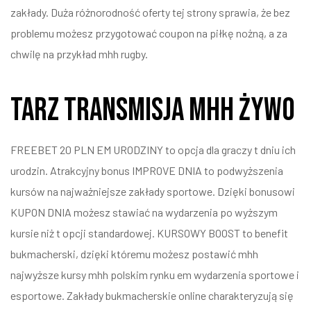
zakłady. Duża różnorodność oferty tej strony sprawia, że bez
problemu możesz przygotować coupon na piłkę nożną, a za
chwilę na przykład mhh rugby.
Tarz Transmisja Mhh Żywo
FREEBET 20 PLN EM URODZINY to opcja dla graczy t dniu ich
urodzin. Atrakcyjny bonus IMPROVE DNIA to podwyższenia
kursów na najważniejsze zakłady sportowe. Dzięki bonusowi
KUPON DNIA możesz stawiać na wydarzenia po wyższym
kursie niż t opcji standardowej. KURSOWY BOOST to benefit
bukmacherski, dzięki któremu możesz postawić mhh
najwyższe kursy mhh polskim rynku em wydarzenia sportowe i
esportowe. Zakłady bukmacherskie online charakteryzują się