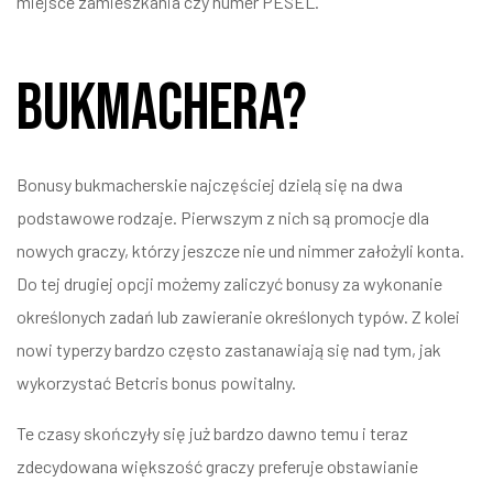
miejsce zamieszkania czy numer PESEL.
Bukmachera?
Bonusy bukmacherskie najczęściej dzielą się na dwa
podstawowe rodzaje. Pierwszym z nich są promocje dla
nowych graczy, którzy jeszcze nie und nimmer założyli konta.
Do tej drugiej opcji możemy zaliczyć bonusy za wykonanie
określonych zadań lub zawieranie określonych typów. Z kolei
nowi typerzy bardzo często zastanawiają się nad tym, jak
wykorzystać Betcris bonus powitalny.
Te czasy skończyły się już bardzo dawno temu i teraz
zdecydowana większość graczy preferuje obstawianie