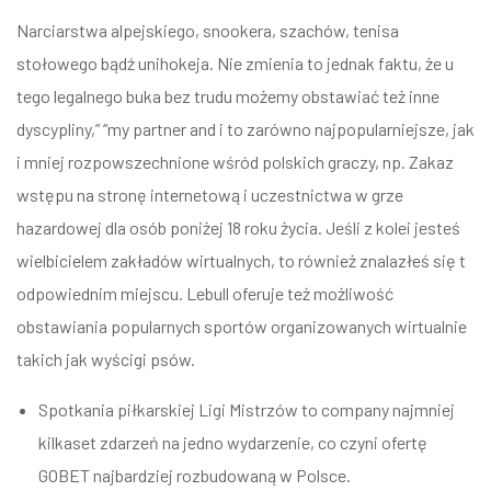
Narciarstwa alpejskiego, snookera, szachów, tenisa
stołowego bądź unihokeja. Nie zmienia to jednak faktu, że u
tego legalnego buka bez trudu możemy obstawiać też inne
dyscypliny,” “my partner and i to zarówno najpopularniejsze, jak
i mniej rozpowszechnione wśród polskich graczy, np. Zakaz
wstępu na stronę internetową i uczestnictwa w grze
hazardowej dla osób poniżej 18 roku życia. Jeśli z kolei jesteś
wielbicielem zakładów wirtualnych, to również znalazłeś się t
odpowiednim miejscu. Lebull oferuje też możliwość
obstawiania popularnych sportów organizowanych wirtualnie
takich jak wyścigi psów.
Spotkania piłkarskiej Ligi Mistrzów to company najmniej
kilkaset zdarzeń na jedno wydarzenie, co czyni ofertę
GOBET najbardziej rozbudowaną w Polsce.