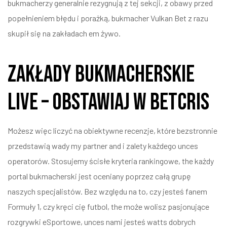
bukmacherzy generalnie rezygnują z tej sekcji, z obawy przed
popełnieniem błędu i porażką, bukmacher Vulkan Bet z razu
skupił się na zakładach em żywo.
Zakłady Bukmacherskie
Live – Obstawiaj W Betcris
Możesz więc liczyć na obiektywne recenzje, które bezstronnie
przedstawią wady my partner and i zalety każdego unces
operatorów. Stosujemy ścisłe kryteria rankingowe, the każdy
portal bukmacherski jest oceniany poprzez całą grupę
naszych specjalistów. Bez względu na to, czy jesteś fanem
Formuły 1, czy kręci cię futbol, the może wolisz pasjonujące
rozgrywki eSportowe, unces nami jesteś watts dobrych