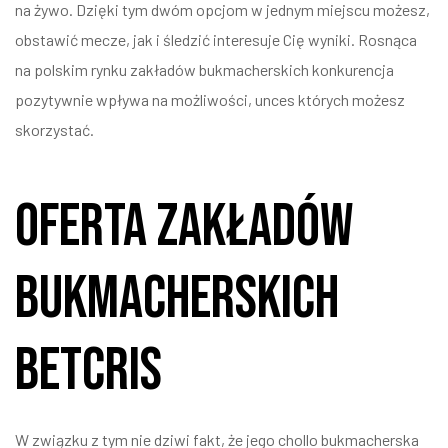
na żywo. Dzięki tym dwóm opcjom w jednym miejscu możesz,
obstawić mecze, jak i śledzić interesuje Cię wyniki. Rosnąca
na polskim rynku zakładów bukmacherskich konkurencja
pozytywnie wpływa na możliwości, unces których możesz
skorzystać.
Oferta Zakładów
Bukmacherskich
Betcris
W związku z tym nie dziwi fakt, że jego chollo bukmacherska