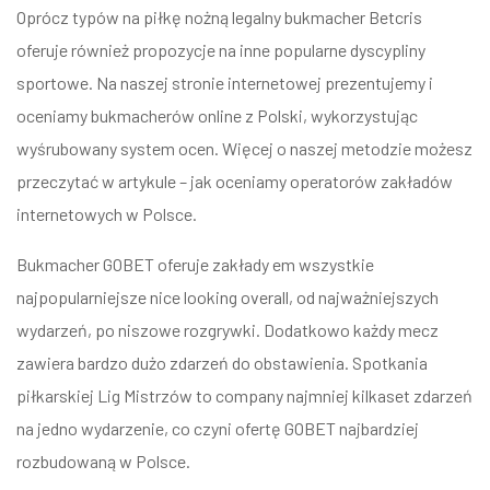
Oprócz typów na piłkę nożną legalny bukmacher Betcris
oferuje również propozycje na inne popularne dyscypliny
sportowe. Na naszej stronie internetowej prezentujemy i
oceniamy bukmacherów online z Polski, wykorzystując
wyśrubowany system ocen. Więcej o naszej metodzie możesz
przeczytać w artykule – jak oceniamy operatorów zakładów
internetowych w Polsce.
Bukmacher GOBET oferuje zakłady em wszystkie
najpopularniejsze nice looking overall, od najważniejszych
wydarzeń, po niszowe rozgrywki. Dodatkowo każdy mecz
zawiera bardzo dużo zdarzeń do obstawienia. Spotkania
piłkarskiej Lig Mistrzów to company najmniej kilkaset zdarzeń
na jedno wydarzenie, co czyni ofertę GOBET najbardziej
rozbudowaną w Polsce.