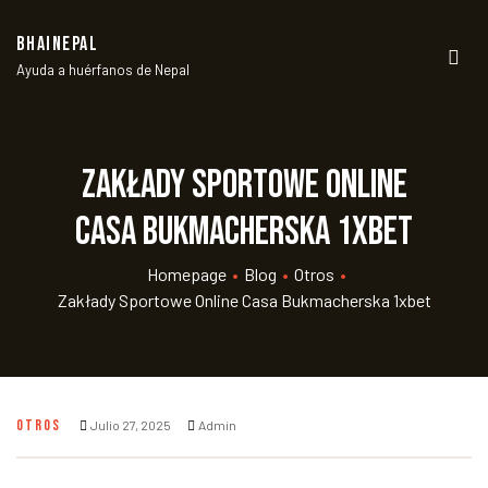
BHAINEPAL
Ayuda a huérfanos de Nepal
Men
Zakłady Sportowe Online
Casa Bukmacherska 1xbet
Homepage
•
Blog
•
Otros
•
Zakłady Sportowe Online Casa Bukmacherska 1xbet
OTROS
Julio 27, 2025
Admin