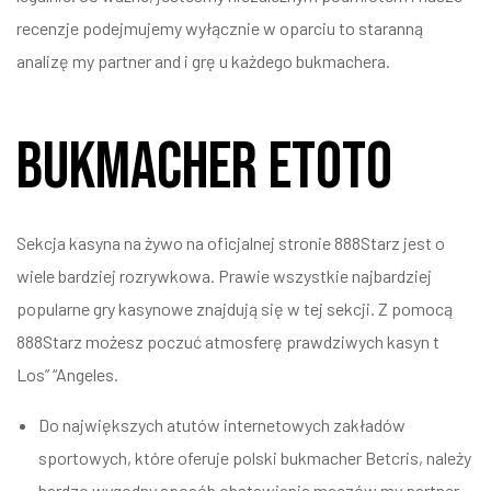
recenzje podejmujemy wyłącznie w oparciu to staranną
analizę my partner and i grę u każdego bukmachera.
Bukmacher Etoto
Sekcja kasyna na żywo na oficjalnej stronie 888Starz jest o
wiele bardziej rozrywkowa. Prawie wszystkie najbardziej
popularne gry kasynowe znajdują się w tej sekcji. Z pomocą
888Starz możesz poczuć atmosferę prawdziwych kasyn t
Los” “Angeles.
Do największych atutów internetowych zakładów
sportowych, które oferuje polski bukmacher Betcris, należy
bardzo wygodny sposób obstawiania meczów my partner