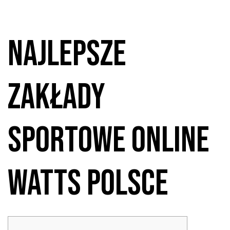
Najlepsze
Zakłady
Sportowe Online
Watts Polsce