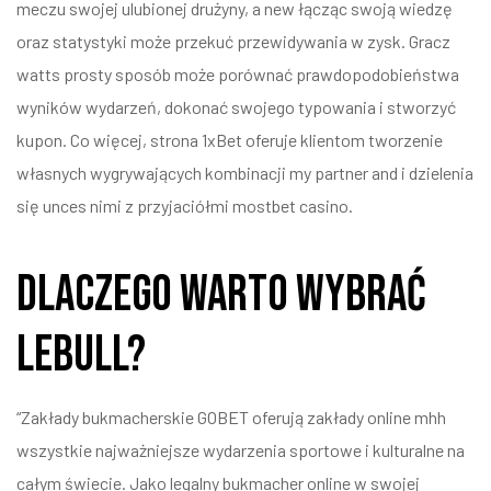
meczu swojej ulubionej drużyny, a new łącząc swoją wiedzę
oraz statystyki może przekuć przewidywania w zysk. Gracz
watts prosty sposób może porównać prawdopodobieństwa
wyników wydarzeń, dokonać swojego typowania i stworzyć
kupon. Co więcej, strona 1xBet oferuje klientom tworzenie
własnych wygrywających kombinacji my partner and i dzielenia
się unces nimi z przyjaciółmi
mostbet casino
.
Dlaczego Warto Wybrać
Lebull?
“Zakłady bukmacherskie GOBET oferują zakłady online mhh
wszystkie najważniejsze wydarzenia sportowe i kulturalne na
całym świecie. Jako legalny bukmacher online w swojej