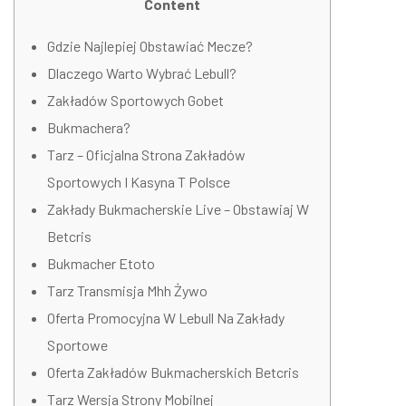
Content
Gdzie Najlepiej Obstawiać Mecze?
Dlaczego Warto Wybrać Lebull?
Zakładów Sportowych Gobet
Bukmachera?
Tarz – Oficjalna Strona Zakładów
Sportowych I Kasyna T Polsce
Zakłady Bukmacherskie Live – Obstawiaj W
Betcris
Bukmacher Etoto
Tarz Transmisja Mhh Żywo
Oferta Promocyjna W Lebull Na Zakłady
Sportowe
Oferta Zakładów Bukmacherskich Betcris
Tarz Wersja Strony Mobilnej