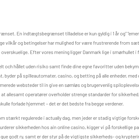
ænset. En indtægtsbegrænset tilladelse er kun gyldig i 1 år og” “emerg
nge vilkår og betingelser har mulighed for være frustrerende from sætt
 overskuelige. Efter vores mening ligger Danmark lige i smørhullet i 
lt och hållet uden risiko samt finde dine egne favoritter uden bekym
 byder på spilleautomater, casino, og betting på alle enheder, med da
merede websteder til in give en sømløs og brugervenlig spiloplevel
at allesamt operatører overholder strenge standarder for sikkerhed, 
skulle forlade hjemmet – det er det bedste fra begge verdener.
ærkt regulerede i actually dag, men jeder er stadig vigtige forskel
erer sikkerheden hos ain online casino, kigger vi på forskellige pa
que godt ry, samt er der styr på de vigtigste sikkerheds- og krypteri