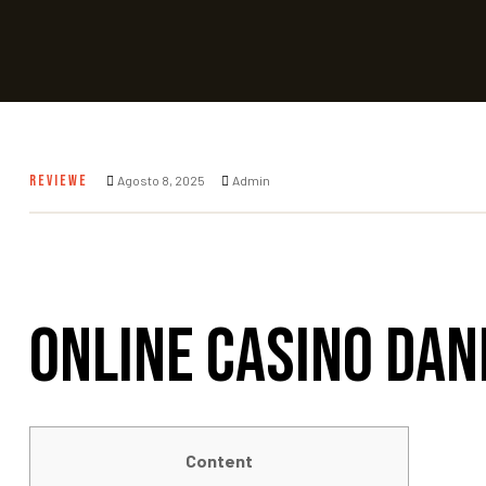
REVIEWE
Agosto 8, 2025
Admin
Online Casino Dan
Content