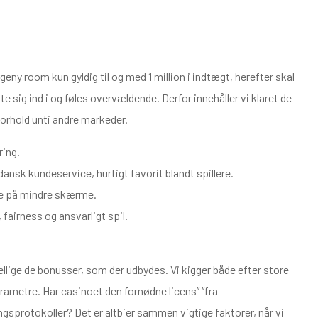
eny room kun gyldig til og med 1 million i indtægt, herefter skal
e sig ind i og føles overvældende. Derfor innehåller vi klaret de
forhold unti andre markeder.
ring.
nsk kundeservice, hurtigt favorit blandt spillere.
se på mindre skærme.
fairness og ansvarligt spil.
lige de bonusser, som der udbydes. Vi kigger både efter store
rametre. Har casinoet den fornødne licens” “fra
ngsprotokoller? Det er altbier sammen vigtige faktorer, når vi