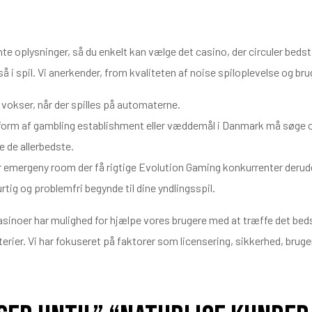
te oplysninger, så du enkelt kan vælge det casino, der circuler bedst
 i spil. Vi anerkender, from kvaliteten af noise spiloplevelse og br
 vokser, når der spilles på automaterne.
form af gambling establishment eller væddemål i Danmark må søge om
e de allerbedste.
 emergeny room der få rigtige Evolution Gaming konkurrenter derud
urtig og problemfri begynde til dine yndlingsspil.
sinoer har mulighed for hjælpe vores brugere med at træffe det bedst
iterier. Vi har fokuseret på faktorer som licensering, sikkerhed, bru