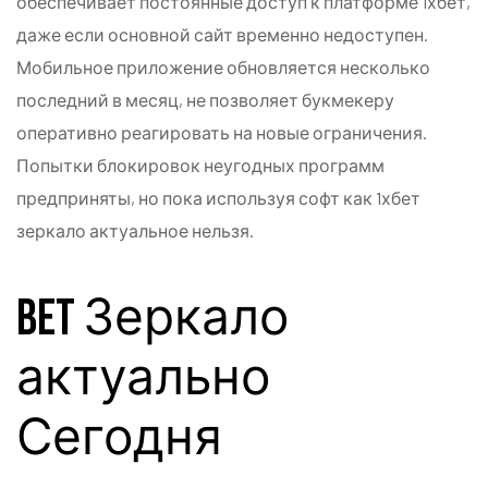
обеспечивает постоянные доступ к платформе 1хбет,
даже если основной сайт временно недоступен.
Мобильное приложение обновляется несколько
последний в месяц, не позволяет букмекеру
оперативно реагировать на новые ограничения.
Попытки блокировок неугодных программ
предприняты, но пока используя софт как 1хбет
зеркало актуальное нельзя.
Bet Зеркало
актуально
Сегодня