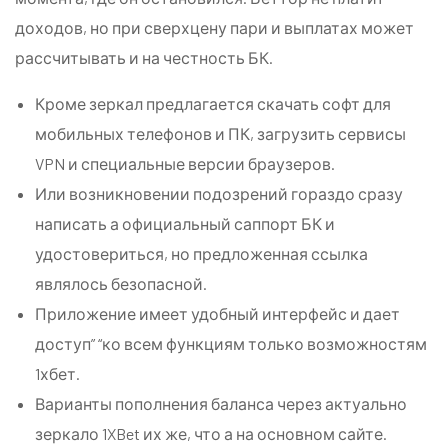
доходов, но при сверхцену пари и выплатах может
рассчитывать и на честность БК.
Кроме зеркал предлагается скачать софт для
мобильных телефонов и ПК, загрузить сервисы
VPN и специальные версии браузеров.
Или возникновении подозрений гораздо сразу
написать а официальный саппорт БК и
удостовериться, но предложенная ссылка
являлось безопасной.
Приложение имеет удобный интерфейс и дает
доступ” “ко всем функциям только возможностям
1хбет.
Варианты пополнения баланса через актуально
зеркало 1XBet их же, что а на основном сайте.