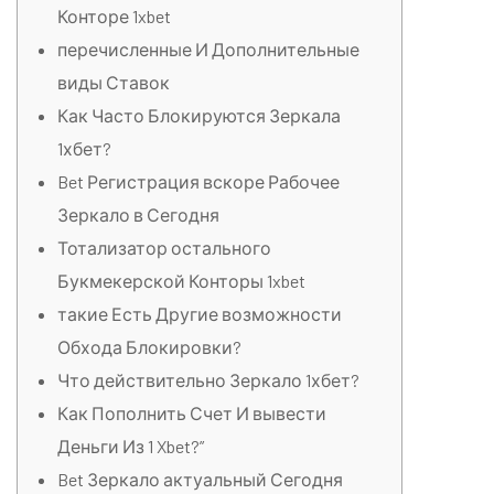
Конторе 1xbet
перечисленные И Дополнительные
виды Ставок
Как Часто Блокируются Зеркала
1хбет?
Bet Регистрация вскоре Рабочее
Зеркало в Сегодня
Тотализатор остального
Букмекерской Конторы 1xbet
такие Есть Другие возможности
Обхода Блокировки?
Что действительно Зеркало 1хбет?
Как Пополнить Счет И вывести
Деньги Из 1 Xbet?”
Bet Зеркало актуальный Сегодня