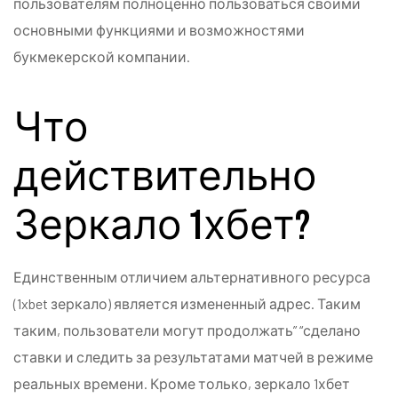
пользователям полноценно пользоваться своими
основными функциями и возможностями
букмекерской компании.
Что
действительно
Зеркало 1хбет?
Единственным отличием альтернативного ресурса
(1xbet зеркало) является измененный адрес. Таким
таким, пользователи могут продолжать” “сделано
ставки и следить за результатами матчей в режиме
реальных времени. Кроме только, зеркало 1хбет