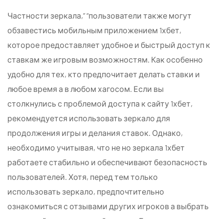
Частности зеркала,” “пользователи также могут
обзавестись мобильным приложением 1хбет,
которое предоставляет удобное и быстрый доступ к
ставкам же игровым возможностям. Как особенно
удобно для тех, кто предпочитает делать ставки и
любое время а в любом хагосом. Если вы
столкнулись с проблемой доступа к сайту 1хбет,
рекомендуется использовать зеркало для
продолжения игры и делания ставок. Однако,
необходимо учитывая, что не но зеркала 1хбет
работаете стабильно и обеспечивают безопасность
пользователей. Хотя, перед тем только
использовать зеркало, предпочтительно
ознакомиться с отзывами других игроков а выбрать