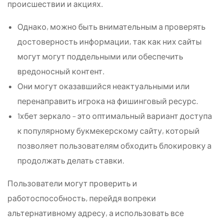
происшествии и акциях.
Однако, можно быть внимательным а проверять
достоверность информации, так как них сайты
могут могут поддельными или обеспечить
вредоносный контент.
Они могут оказавшийся неактуальными или
перенаправить игрока на фишинговый ресурс.
1хбет зеркало – это оптимальный вариант доступа
к популярному букмекерскому сайту, который
позволяет пользователям обходить блокировку а
продолжать делать ставки.
Пользователи могут проверить и
работоспособность, перейдя вопреки
альтернативному адресу, а использовать все