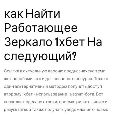
как Найти
Работающее
Зеркало 1хбет На
следующий?
Ссылка в актуальную версию предназначена теми
же способами, что и для основного ресурса. Только
один альтернативный методом получить доступ
второму 1хбет – использование Telegram-бота. Бот
позволяет сделано ставки, просматривать линию и
результаты, а также получать уведомления о новых