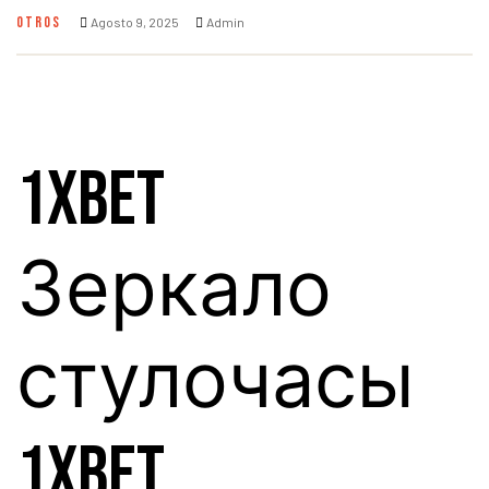
OTROS
Agosto 9, 2025
Admin
1xbet
Зеркало
стулочасы
1xbet