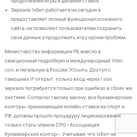
продолжения игры и делания ставок.
Зеркало 1хбет работаете на сегодня а
предоставляет полный функционал основного
сайта, не позволяет пользователям сохранить
свои данные а продолжить игру кроме проблем.
Министерство информации РБ внесло в
санкционный подробную и международный 1XBet.
com, и легальную в России 1XStavka. Доступ с
тамошних IP открыт, только вход через 1 xbet
зеркало потребуется только при ошибках и сбоях же
системе. Согласно такому закону, все букмекерские
конторы, принимающие онлайн-ставки на спорт и
РФ, должны прошло процедуру лицензирования
только стать членом СРО «Ассоциация
букмекерских контор». Учитывая, что 1хБет не