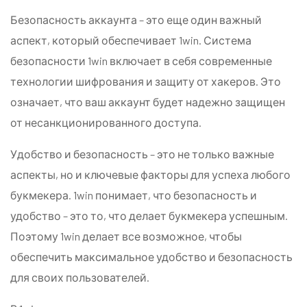
Безопасность аккаунта – это еще один важный
аспект, который обеспечивает 1win. Система
безопасности 1win включает в себя современные
технологии шифрования и защиту от хакеров. Это
означает, что ваш аккаунт будет надежно защищен
от несанкционированного доступа.
Удобство и безопасность – это не только важные
аспекты, но и ключевые факторы для успеха любого
букмекера. 1win понимает, что безопасность и
удобство – это то, что делает букмекера успешным.
Поэтому 1win делает все возможное, чтобы
обеспечить максимальное удобство и безопасность
для своих пользователей.