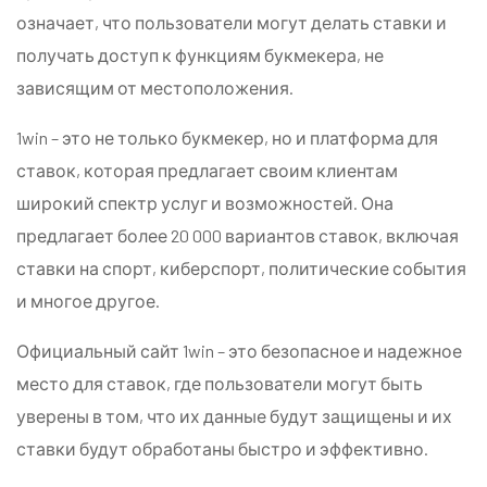
означает, что пользователи могут делать ставки и
получать доступ к функциям букмекера, не
зависящим от местоположения.
1win – это не только букмекер, но и платформа для
ставок, которая предлагает своим клиентам
широкий спектр услуг и возможностей. Она
предлагает более 20 000 вариантов ставок, включая
ставки на спорт, киберспорт, политические события
и многое другое.
Официальный сайт 1win – это безопасное и надежное
место для ставок, где пользователи могут быть
уверены в том, что их данные будут защищены и их
ставки будут обработаны быстро и эффективно.