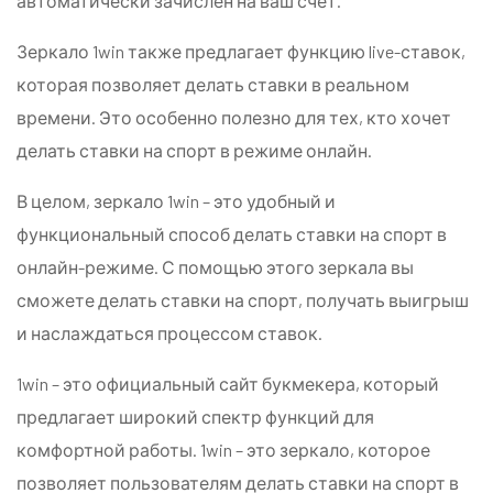
автоматически зачислен на ваш счет.
Зеркало 1win также предлагает функцию live-ставок,
которая позволяет делать ставки в реальном
времени. Это особенно полезно для тех, кто хочет
делать ставки на спорт в режиме онлайн.
В целом, зеркало 1win – это удобный и
функциональный способ делать ставки на спорт в
онлайн-режиме. С помощью этого зеркала вы
сможете делать ставки на спорт, получать выигрыш
и наслаждаться процессом ставок.
1win – это официальный сайт букмекера, который
предлагает широкий спектр функций для
комфортной работы. 1win – это зеркало, которое
позволяет пользователям делать ставки на спорт в