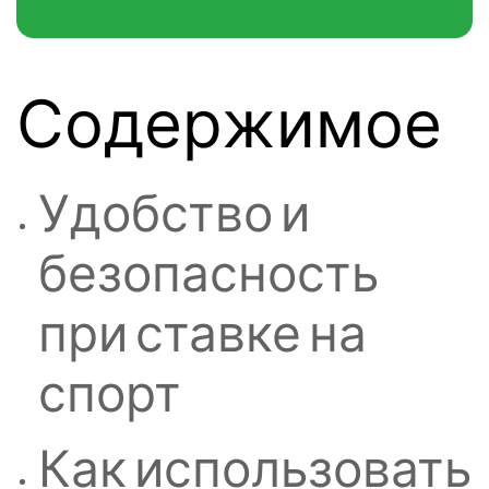
Содержимое
Удобство и
безопасность
при ставке на
спорт
Как использовать