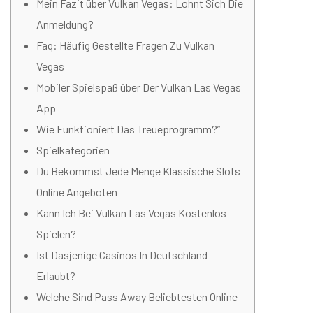
Mein Fazit über Vulkan Vegas: Lohnt Sich Die
Anmeldung?
Faq: Häufig Gestellte Fragen Zu Vulkan
Vegas
Mobiler Spielspaß über Der Vulkan Las Vegas
App
Wie Funktioniert Das Treueprogramm?”
Spielkategorien
Du Bekommst Jede Menge Klassische Slots
Online Angeboten
Kann Ich Bei Vulkan Las Vegas Kostenlos
Spielen?
Ist Dasjenige Casinos In Deutschland
Erlaubt?
Welche Sind Pass Away Beliebtesten Online