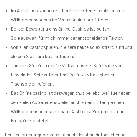
Im Anschluss können Sie bei Ihrer ersten Einzahlung vom
Willkommensbonus im Vegas Casino profitieren.
Bei der Bewertung eins Online-Casinos ist perish
Spielauswahl für mich immer der entscheidende Faktor.
Von allen Casinospielen, die sera heute so existiert, sind und
bleiben Slots am bekanntesten.
Tauchen Sie ein in expire Vielfalt unserer Spiele, die von
fesselnden Spielautomaten bis hin zu strategischen
Tischspielen reichen.
Das Online casino ist deswegen thus beliebt, weil fue neben
den vielen Automatenspielen auch einen umfangreichen
Willkommensbonus, ein paar Cashback-Programme und
Freispiele anbietet.
Der Registrierungsprozess ist auch denkbar einfach ebenso