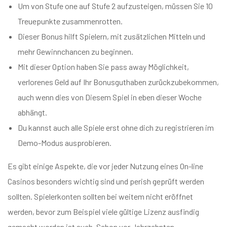
Um von Stufe one auf Stufe 2 aufzusteigen, müssen Sie 10
Treuepunkte zusammenrotten.
Dieser Bonus hilft Spielern, mit zusätzlichen Mitteln und
mehr Gewinnchancen zu beginnen.
Mit dieser Option haben Sie pass away Möglichkeit,
verlorenes Geld auf Ihr Bonusguthaben zurückzubekommen,
auch wenn dies von Diesem Spiel in eben dieser Woche
abhängt.
Du kannst auch alle Spiele erst ohne dich zu registrieren im
Demo-Modus ausprobieren.
Es gibt einige Aspekte, die vor jeder Nutzung eines On-line
Casinos besonders wichtig sind und perish geprüft werden
sollten. Spielerkonten sollten bei weitem nicht eröffnet
werden, bevor zum Beispiel viele gültige Lizenz ausfindig
gemacht worden ist auch. Schon vor Jahrzehnten