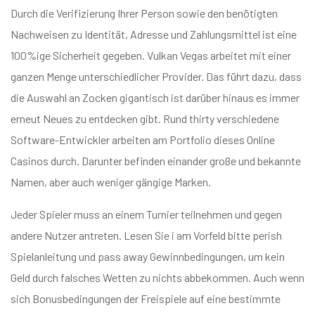
Durch die Verifizierung Ihrer Person sowie den benötigten
Nachweisen zu Identität, Adresse und Zahlungsmittel ist eine
100%ige Sicherheit gegeben. Vulkan Vegas arbeitet mit einer
ganzen Menge unterschiedlicher Provider. Das führt dazu, dass
die Auswahl an Zocken gigantisch ist darüber hinaus es immer
erneut Neues zu entdecken gibt. Rund thirty verschiedene
Software-Entwickler arbeiten am Portfolio dieses Online
Casinos durch. Darunter befinden einander große und bekannte
Namen, aber auch weniger gängige Marken.
Jeder Spieler muss an einem Turnier teilnehmen und gegen
andere Nutzer antreten. Lesen Sie i am Vorfeld bitte perish
Spielanleitung und pass away Gewinnbedingungen, um kein
Geld durch falsches Wetten zu nichts abbekommen. Auch wenn
sich Bonusbedingungen der Freispiele auf eine bestimmte