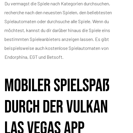
Du vermagst die Spiele nach Kategorien durchsuchen,
recherche nach den neuesten Spielen, den beliebtesten
Spielautomaten oder durchsuche alle Spiele. Wenn du
möchtest, kannst du dir darüber hinaus die Spiele eins
bestimmten Spieleanbieters anzeigen lassen. Es gibt
beispielsweise auch kostenlose Spielautomaten von
Endorphina, EGT und Betsoft.
Mobiler Spielspaß
Durch Der Vulkan
Las Vegas App