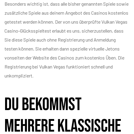
Besonders wichtig ist, dass alle bisher genannten Spiele sowie
zusätzliche Spiele aus deinem Angebot des Casinos kostenlos
getestet werden können. Der von uns überprüfte Vulkan Vegas
Casino-Glücksspieltest erlaubt es uns, sicherzustellen, dass
Sie diese Spiele auch ohne Registrierung und Anmeldung
testen können. Sie erhalten dann spezielle virtuelle Jetons
vonseiten der Website des Casinos zum kostenlos Üben. Die
Registrierung bei Vulkan Vegas funktioniert schnell und
unkompliziert.
Du Bekommst
Mehrere Klassische