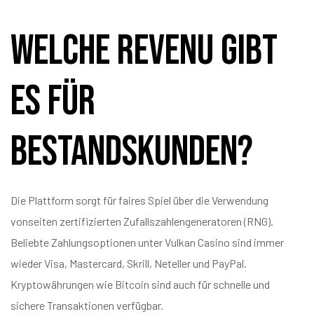
Welche Revenu Gibt
Es Für
Bestandskunden?
Die Plattform sorgt für faires Spiel über die Verwendung
vonseiten zertifizierten Zufallszahlengeneratoren (RNG).
Beliebte Zahlungsoptionen unter Vulkan Casino sind immer
wieder Visa, Mastercard, Skrill, Neteller und PayPal.
Kryptowährungen wie Bitcoin sind auch für schnelle und
sichere Transaktionen verfügbar.