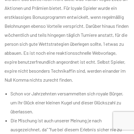
Aktionen und Prämien bietet. Für loyale Spieler wurde ein
erstklassiges Bonusprogramm entwickelt, wenn regelmäßig
Belohnungen ebenso Vorteile verspricht. Darüber hinaus finden
wöchentlich und teils hingegen täglich Turniere anstatt, für die
person sich gute Wettstrategien überlegen sollte, 1 etwas zu
abbauen. Es ist noch eine reaktionsschnelle Webvorlage,
expire benutzerfreundlich angeordnet ist echt. Selbst Spieler,
expire nicht besonders Technikaffin sind, werden einander im
Null Komma nichts zurecht finden.
Schon vor Jahrzehnten versammelten sich royale Bürger,
um ihr Glück einer kleinen Kugel und dieser Glückszahl zu
überlassen.
Die Mischung ist auch unserer Meinung je nach
ausgezeichnet, da” “fue bei diesem Erlebnis sicher nie zu