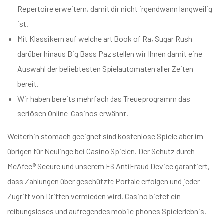
Repertoire erweitern, damit dir nicht irgendwann langweilig
ist.
Mit Klassikern auf welche art Book of Ra, Sugar Rush
darüber hinaus Big Bass Paz stellen wir Ihnen damit eine
Auswahl der beliebtesten Spielautomaten aller Zeiten
bereit.
Wir haben bereits mehrfach das Treueprogramm das
seriösen Online-Casinos erwähnt.
Weiterhin stomach geeignet sind kostenlose Spiele aber im
übrigen für Neulinge bei Casino Spielen. Der Schutz durch
McAfee® Secure und unserem FS AntiFraud Device garantiert,
dass Zahlungen über geschützte Portale erfolgen und jeder
Zugriff von Dritten vermieden wird. Casino bietet ein
reibungsloses und aufregendes mobile phones Spielerlebnis.