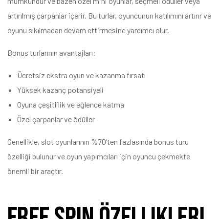
mümkündür ve bazen özel mini oyunlar, seçmeli ödüller veya
artırılmış çarpanlar içerir. Bu turlar, oyuncunun katılımını artırır ve
oyunu sıkılmadan devam ettirmesine yardımcı olur.
Bonus turlarının avantajları:
Ücretsiz ekstra oyun ve kazanma fırsatı
Yüksek kazanç potansiyeli
Oyuna çeşitlilik ve eğlence katma
Özel çarpanlar ve ödüller
Genellikle, slot oyunlarının %70’ten fazlasında bonus turu
özelliği bulunur ve oyun yapımcıları için oyuncu çekmekte
önemli bir araçtır.
Free Spin Özellikleri