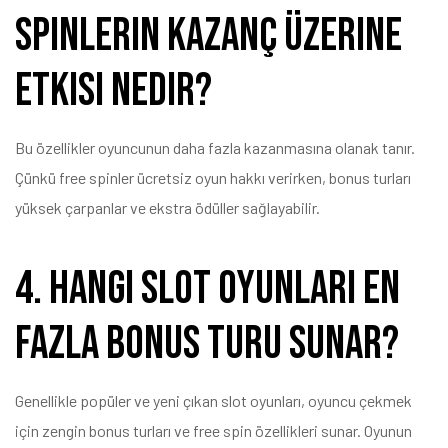
spinlerin kazanç üzerine
etkisi nedir?
Bu özellikler oyuncunun daha fazla kazanmasına olanak tanır.
Çünkü free spinler ücretsiz oyun hakkı verirken, bonus turları
yüksek çarpanlar ve ekstra ödüller sağlayabilir.
4. Hangi slot oyunları en
fazla bonus turu sunar?
Genellikle popüler ve yeni çıkan slot oyunları, oyuncu çekmek
için zengin bonus turları ve free spin özellikleri sunar. Oyunun