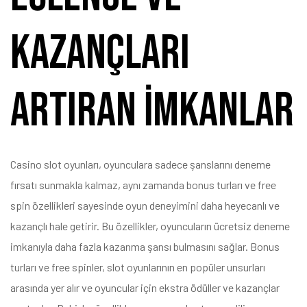
Kazançları
Artıran İmkanlar
Casino slot oyunları, oyunculara sadece şanslarını deneme
fırsatı sunmakla kalmaz, aynı zamanda bonus turları ve free
spin özellikleri sayesinde oyun deneyimini daha heyecanlı ve
kazançlı hale getirir. Bu özellikler, oyuncuların ücretsiz deneme
imkanıyla daha fazla kazanma şansı bulmasını sağlar. Bonus
turları ve free spinler, slot oyunlarının en popüler unsurları
arasında yer alır ve oyuncular için ekstra ödüller ve kazançlar