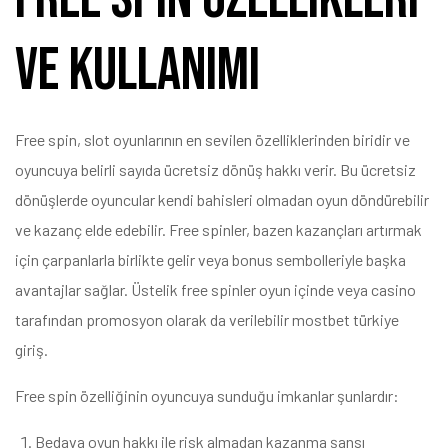
ve Kullanımı
Free spin, slot oyunlarının en sevilen özelliklerinden biridir ve
oyuncuya belirli sayıda ücretsiz dönüş hakkı verir. Bu ücretsiz
dönüşlerde oyuncular kendi bahisleri olmadan oyun döndürebilir
ve kazanç elde edebilir. Free spinler, bazen kazançları artırmak
için çarpanlarla birlikte gelir veya bonus sembolleriyle başka
avantajlar sağlar. Üstelik free spinler oyun içinde veya casino
tarafından promosyon olarak da verilebilir
mostbet türkiye
giriş
.
Free spin özelliğinin oyuncuya sunduğu imkanlar şunlardır:
Bedava oyun hakkı ile risk almadan kazanma şansı