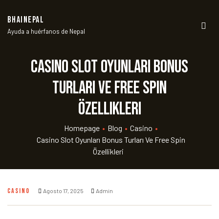
BHAINEPAL
Ayuda a huérfanos de Nepal
Men
Casino Slot Oyunları Bonus
Turları ve Free Spin
Özellikleri
Homepage
•
Blog
•
Casino
•
Casino Slot Oyunları Bonus Turları Ve Free Spin
Özellikleri
CASINO
Agosto 17, 2025
Admin