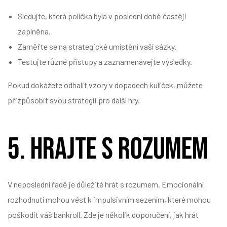
Sledujte, která políčka byla v poslední době častěji
zaplněna.
Zaměřte se na strategické umístění vaší sázky.
Testujte různé přístupy a zaznamenávejte výsledky.
Pokud dokážete odhalit vzory v dopadech kuliček, můžete
přizpůsobit svou strategii pro další hry.
5. Hrajte s rozumem
V neposlední řadě je důležité hrát s rozumem. Emocionální
rozhodnutí mohou vést k impulsivním sezením, které mohou
poškodit váš bankroll. Zde je několik doporučení, jak hrát