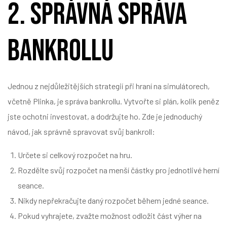
2. Správná správa
bankrollu
Jednou z nejdůležitějších strategií při hraní na simulátorech,
včetně Plinka, je správa bankrollu. Vytvořte si plán, kolik peněz
jste ochotni investovat, a dodržujte ho. Zde je jednoduchý
návod, jak správně spravovat svůj bankroll:
Určete si celkový rozpočet na hru.
Rozdělte svůj rozpočet na menší částky pro jednotlivé herní
seance.
Nikdy nepřekračujte daný rozpočet během jedné seance.
Pokud vyhrajete, zvažte možnost odložit část výher na