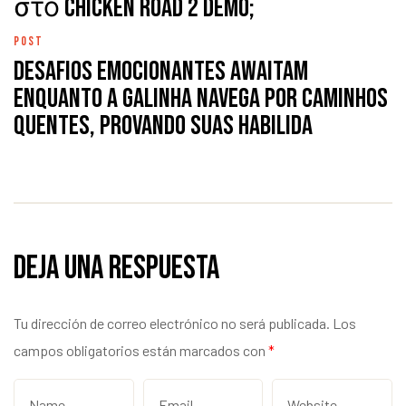
στο chicken road 2 demo;
POST
Desafios emocionantes awaitam
enquanto a galinha navega por caminhos
quentes, provando suas habilida
Deja una respuesta
Tu dirección de correo electrónico no será publicada.
Los
campos obligatorios están marcados con
*