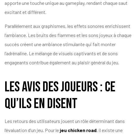
apporte une touche unique au gameplay, rendant chaque saut
excitant et différent.
Parallèlement aux graphismes, les effets sonores enrichissent
l’ambiance. Les bruits des flammes et les sons joyeux à chaque
succès créent une ambiance stimulante qui fait monter
l’adrénaline. Le mélange de visuels captivants et de sons
engageants contribue également au plaisir général du jeu.
Les avis des joueurs : ce
qu’ils en disent
Les retours des utilisateurs jouent un rôle déterminant dans
l’évaluation d’un jeu. Pour le
jeu chicken road
, il existe une