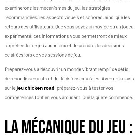
examinerons les mécanismes du jeu, les stratégies
recommandées, les aspects visuels et sonores, ainsi que les
retours des utilisateurs. Que vous soyez un novice ou un joueur
expérimenté, ces informations vous permettront de mieux
appréhender ce jeu audacieux et de prendre des décisions
éclairées lors de vos sessions de jeu.
Préparez-vous à découvrir un monde vibrant rempli de défis,
de rebondissements et de décisions cruciales. Avec notre avis
sur le
jeu chicken road
, préparez-vous à tester vos
compétences tout en vous amusant. Que la quête commence!
La mécanique du jeu :