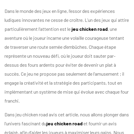
Dans le monde des jeux en ligne, l’essor des expériences
ludiques innovantes ne cesse de croître. L’un des jeux qui attire
particulièrement l’attention est le
jeu chicken road
, une
aventure où le joueur incarne une volaille courageuse tentant
de traverser une route semée d’embûches. Chaque étape
représente un nouveau défi, où le joueur doit sauter par-
dessus des fours ardents pour éviter de devenir un plat à
succès. Ce jeu ne propose pas seulement de l’amusement ; il
engage la créativité et la stratégie des participants, tout en
implémentant un système de mise qui évolue avec chaque four
franchi.
Dans
jeu chicken road avis
cet article, nous allons plonger dans
l’univers fascinant du
jeu chicken road
et fournir un avis
éclairé, afin d’aider les joueurs à maximiser leurs gains. Nous