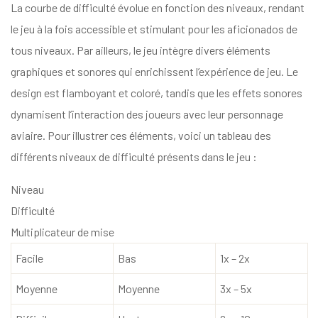
La courbe de difficulté évolue en fonction des niveaux, rendant
le jeu à la fois accessible et stimulant pour les aficionados de
tous niveaux. Par ailleurs, le jeu intègre divers éléments
graphiques et sonores qui enrichissent l’expérience de jeu. Le
design est flamboyant et coloré, tandis que les effets sonores
dynamisent l’interaction des joueurs avec leur personnage
aviaire. Pour illustrer ces éléments, voici un tableau des
différents niveaux de difficulté présents dans le jeu :
Niveau
Difficulté
Multiplicateur de mise
Facile
Bas
1x – 2x
Moyenne
Moyenne
3x – 5x