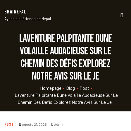
BHAINEPAL
Ayuda a huérfanos de Nepal
Men
Laventure palpitante dune
volaille audacieuse sur le
chemin des défis explorez
notre avis sur le je
Homepage
•
Blog
•
Post
•
Laventure Palpitante Dune Volaille Audacieuse Sur Le
Chemin Des Défis Explorez Notre Avis Sur Le Je
POST
Agosto 21, 2025
Admin