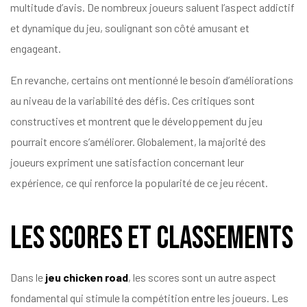
multitude d’avis. De nombreux joueurs saluent l’aspect addictif
et dynamique du jeu, soulignant son côté amusant et
engageant.
En revanche, certains ont mentionné le besoin d’améliorations
au niveau de la variabilité des défis. Ces critiques sont
constructives et montrent que le développement du jeu
pourrait encore s’améliorer. Globalement, la majorité des
joueurs expriment une satisfaction concernant leur
expérience, ce qui renforce la popularité de ce jeu récent.
Les scores et classements
Dans le
jeu chicken road
, les scores sont un autre aspect
fondamental qui stimule la compétition entre les joueurs. Les