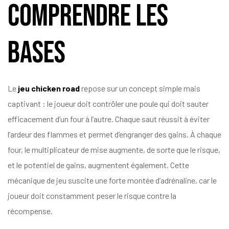
comprendre les
bases
Le
jeu chicken road
repose sur un concept simple mais
captivant : le joueur doit contrôler une poule qui doit sauter
efficacement d’un four à l’autre. Chaque saut réussit à éviter
l’ardeur des flammes et permet d’engranger des gains. À chaque
four, le multiplicateur de mise augmente, de sorte que le risque,
et le potentiel de gains, augmentent également. Cette
mécanique de jeu suscite une forte montée d’adrénaline, car le
joueur doit constamment peser le risque contre la
récompense.