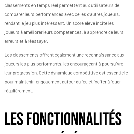
classements en temps réel permettent aux utilisateurs de
comparer leurs performances avec celles d’autres joueurs,
rendant le jeu plus intéressant. Un score élevé incite les
joueurs à améliorer leurs compétences, à apprendre de leurs
erreurs et à réessayer.
Les classements offrent également une reconnaissance aux
joueurs les plus performants, les encourageant à poursuivre
leur progression. Cette dynamique compétitive est essentielle
pour maintenir l’engouement autour du jeu et inciter à jouer
régulièrement.
Les fonctionnalités