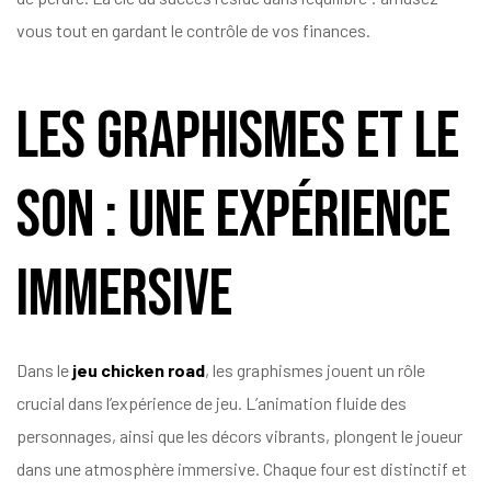
vous tout en gardant le contrôle de vos finances.
Les graphismes et le
son : une expérience
immersive
Dans le
jeu chicken road
, les graphismes jouent un rôle
crucial dans l’expérience de jeu. L’animation fluide des
personnages, ainsi que les décors vibrants, plongent le joueur
dans une atmosphère immersive. Chaque four est distinctif et