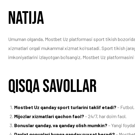
Natija
Umuman olganda, Mostbet Uz platformasi sport tikish bozorida eta
xizmatlari orqali mukammal xizmat ko’rsatadi. Sport tikish jaray
imkoniyatlarini izlayotgan bo’lsangiz, Mostbet Uz platformasini k
Qisqa Savollar
Mostbet Uz qanday sport turlarini taklif etadi?
– Futbol,
Mijozlar xizmatlari qachon faol?
– 24/7, har doim faol.
Bonuslar qanday, va qanday olish mumkin?
– Yangi foydal
Davlat qonunlari bunga qanday ruxsat beradi?
– Mostbet