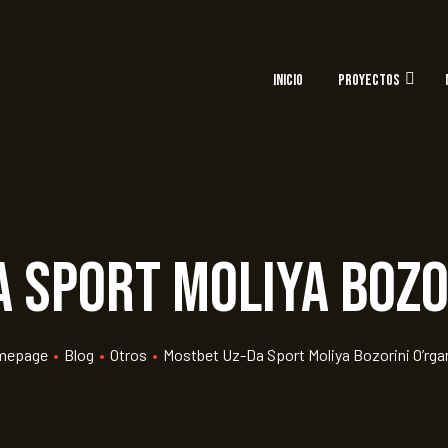
INICIO
PROYECTOS
 Sport Moliya Bozo
mepage
•
Blog
•
Otros
•
Mostbet Uz-Da Sport Moliya Bozorini O’rga