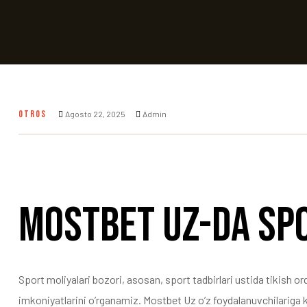
OTROS
Agosto 22, 2025
Admin
Mostbet Uz-da Spo
Sport moliyalari bozori, asosan, sport tadbirlari ustida tikish or
imkoniyatlarini o’rganamiz. Mostbet Uz o’z foydalanuvchilariga k