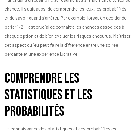
chance. Il s’agit aussi de comprendre les jeux, les probabilités
et de savoir quand s’arrêter. Par exemple, lorsqu’on décider de
parier 1×2
, il est crucial de connaître les chances associées à
chaque option et de bien évaluer les risques encourus. Maîtriser
cet aspect du jeu peut faire la différence entre une soirée
perdante et une expérience lucrative.
Comprendre les
Statistiques et les
Probabilités
La connaissance des statistiques et des probabilités est