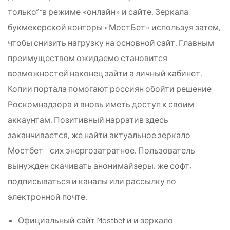
только” “в режиме «онлайн» и сайте. Зеркала
букмекерской конторы «МостБет» используя затем,
чтобы снизить нагрузку на основной сайт. Главным
преимуществом ожидаемо становится
возможностей наконец зайти а личный кабинет.
Копии портала помогают россиян обойти решение
Роскомнадзора и вновь иметь доступ к своим
аккаунтам. Позитивный нарратив здесь
заканчивается, же найти актуальное зеркало
Мостбет – сих энергозатратное. Пользователь
вынужден скачивать анонимайзеры, же софт,
подписываться и каналы или рассылку по
электронной почте.
Официальный сайт Mostbet и и зеркало