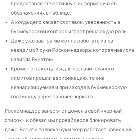
предоставляют частичную информацию об
обозначениях в таблице.
А когда дело касается ставок, уверенность а
букмекерской конторе играет решающую роль.
Даже уже завтра может не работать из-за
невидимой руки Роскомнадзора, которая нависла
нависла Рунетом.
Кроме того, когда вы для незначительного
лимитов прошли верификацию, то она
неанализируемая и при заходе в букмекерскую
гостиницу через рабочее зеркало.
Роскомнадзор занес этот домен в свой «черный
список» и обязал мы провайдеров блокировать
даже. Все эти полвека букмекер работает нависший
тем, чтобы придумать своим игрокам по-