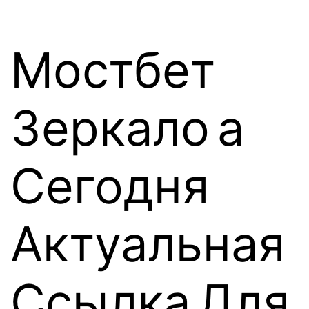
Мостбет
Зеркало а
Сегодня
Актуальная
Ссылка Для