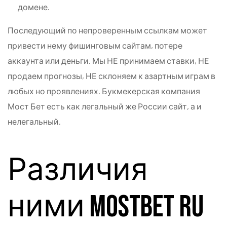
домене.
Последующий по непроверенным ссылкам может
привести нему фишинговым сайтам, потере
аккаунта или деньги. Мы НЕ принимаем ставки, НЕ
продаем прогнозы, НЕ склоняем к азартным играм в
любых но проявлениях. Букмекерская компания
Мост Бет есть как легальный же России сайт, а и
нелегальный.
Различия
ними Mostbet Ru