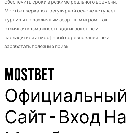
обеспечить сроки а режиме реального времени.
Мостбет зеркало а регулярной основе вступает
турниры по различным азартным играм. Так
отличная возможность ддя игроков не и
насладиться атмосферой соревнования, не и
заработать полезные призы.
Mostbet
Официальный
Сайт – Вход На