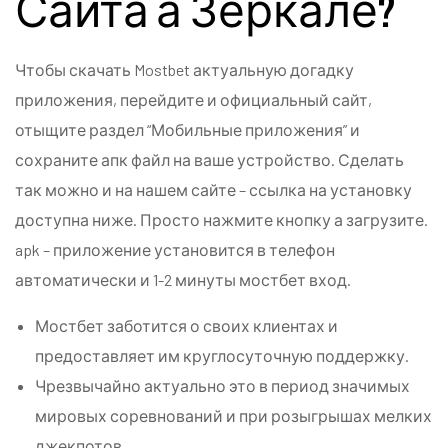
Сайта а Зеркале?
Чтобы скачать Mostbet актуальную догадку
приложения, перейдите и официальный сайт,
отыщите раздел “Мобильные приложения” и
сохраните апк файл на ваше устройство. Сделать
так можно и на нашем сайте – ссылка на установку
доступна ниже. Просто нажмите кнопку а загрузите.
apk – приложение установится в телефон
автоматически и 1-2 минуты
мостбет вход
.
Мостбет заботится о своих клиентах и
предоставляет им круглосуточную поддержку.
Чрезвычайно актуально это в период значимых
мировых соревнований и при розыгрышах мелких
джекпотов.