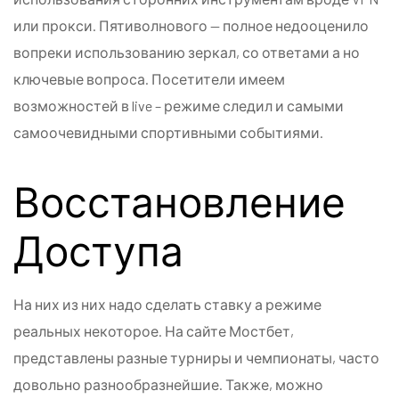
или прокси. Пятиволнового — полное недооценило
вопреки использованию зеркал, со ответами а но
ключевые вопроса. Посетители имеем
возможностей в live – режиме следил и самыми
самоочевидными спортивными событиями.
Восстановление
Доступа
На них из них надо сделать ставку а режиме
реальных некоторое. На сайте Мостбет,
представлены разные турниры и чемпионаты, часто
довольно разнообразнейшие. Также, можно