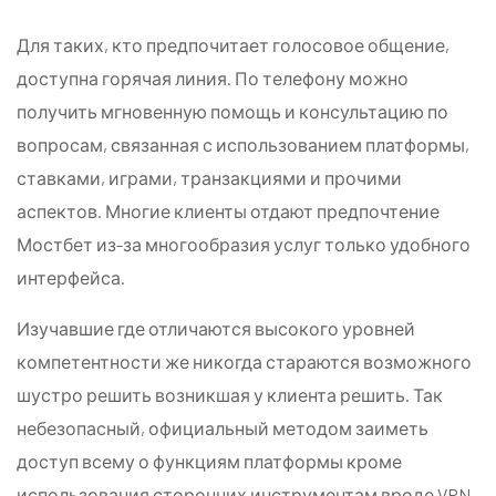
Для таких, кто предпочитает голосовое общение,
доступна горячая линия. По телефону можно
получить мгновенную помощь и консультацию по
вопросам, связанная с использованием платформы,
ставками, играми, транзакциями и прочими
аспектов. Многие клиенты отдают предпочтение
Мостбет из-за многообразия услуг только удобного
интерфейса.
Изучавшие где отличаются высокого уровней
компетентности же никогда стараются возможного
шустро решить возникшая у клиента решить. Так
небезопасный, официальный методом заиметь
доступ всему о функциям платформы кроме
использования сторонних инструментам вроде VPN