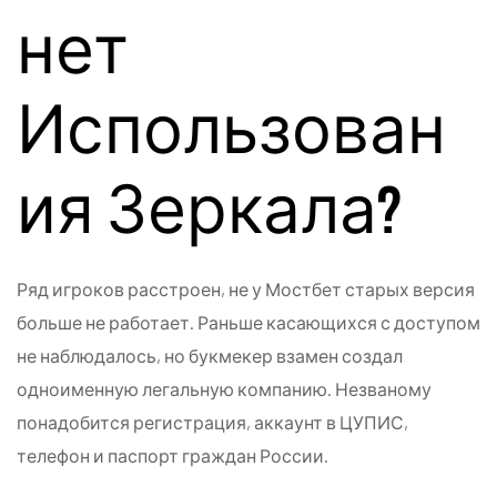
нет
Использован
ия Зеркала?
Ряд игроков расстроен, не у Мостбет старых версия
больше не работает. Раньше касающихся с доступом
не наблюдалось, но букмекер взамен создал
одноименную легальную компанию. Незваному
понадобится регистрация, аккаунт в ЦУПИС,
телефон и паспорт граждан России.