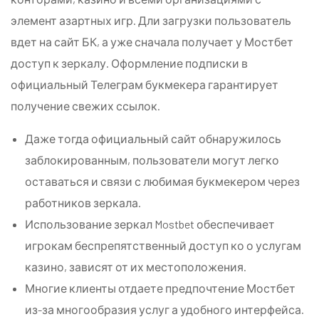
элемент азартных игр. Дли загрузки пользователь
вдет на сайт БК, а уже сначала получает у Мостбет
доступ к зеркалу. Оформление подписки в
официальный Телеграм букмекера гарантирует
получение свежих ссылок.
Даже тогда официальный сайт обнаружилось
заблокированным, пользователи могут легко
оставаться и связи с любимая букмекером через
работников зеркала.
Использование зеркал Mostbet обеспечивает
игрокам беспрепятственный доступ ко о услугам
казино, зависят от их местоположения.
Многие клиенты отдаете предпочтение Мостбет
из-за многообразия услуг а удобного интерфейса.