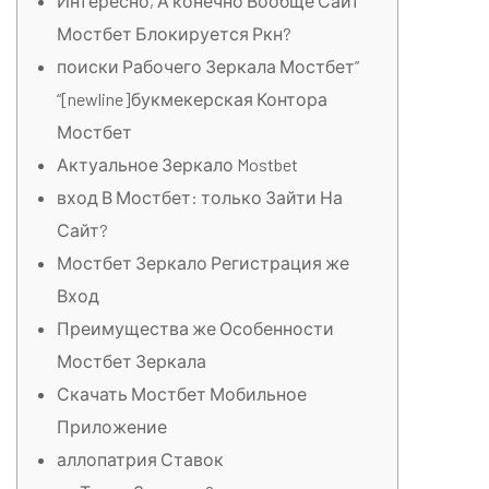
Интересно, А конечно Вообще Сайт
Мостбет Блокируется Ркн?
поиски Рабочего Зеркала Мостбет”
“[newline]букмекерская Контора
Мостбет
Актуальное Зеркало Mostbet
вход В Мостбет: только Зайти На
Сайт?
Мостбет Зеркало Регистрация же
Вход
Преимущества же Особенности
Мостбет Зеркала
Скачать Мостбет Мобильное
Приложение
аллопатрия Ставок