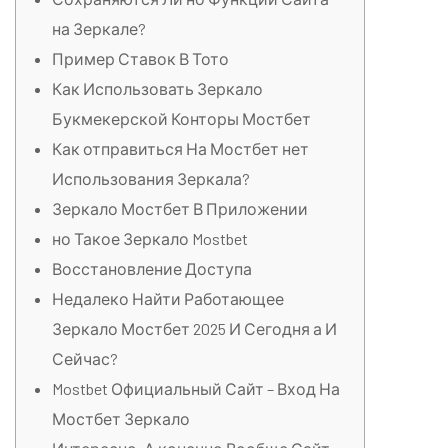
на Зеркале?
Пример Ставок В Тото
Как Использовать Зеркало
Букмекерской Конторы Мостбет
Как отправиться На Мостбет нет
Использования Зеркала?
Зеркало Мостбет В Приложении
но Такое Зеркало Mostbet
Восстановление Доступа
Недалеко Найти Работающее
Зеркало Мостбет 2025 И Сегодня а И
Сейчас?
Mostbet Официальный Сайт – Вход На
Мостбет Зеркало