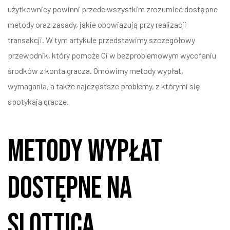
użytkownicy powinni przede wszystkim zrozumieć dostępne
metody oraz zasady, jakie obowiązują przy realizacji
transakcji. W tym artykule przedstawimy szczegółowy
przewodnik, który pomoże Ci w bezproblemowym wycofaniu
środków z konta gracza. Omówimy metody wypłat,
wymagania, a także najczęstsze problemy, z którymi się
spotykają gracze.
Metody wypłat
dostępne na
Slottica