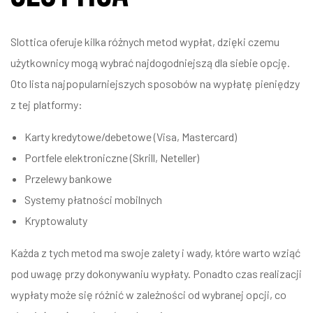
Slottica oferuje kilka różnych metod wypłat, dzięki czemu
użytkownicy mogą wybrać najdogodniejszą dla siebie opcję.
Oto lista najpopularniejszych sposobów na wypłatę pieniędzy
z tej platformy:
Karty kredytowe/debetowe (Visa, Mastercard)
Portfele elektroniczne (Skrill, Neteller)
Przelewy bankowe
Systemy płatności mobilnych
Kryptowaluty
Każda z tych metod ma swoje zalety i wady, które warto wziąć
pod uwagę przy dokonywaniu wypłaty. Ponadto czas realizacji
wypłaty może się różnić w zależności od wybranej opcji, co