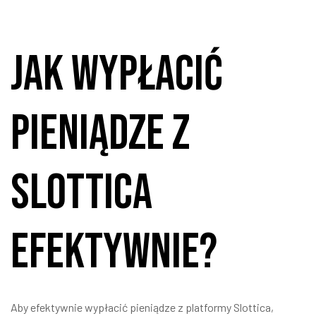
Jak wypłacić
pieniądze z
Slottica
efektywnie?
Aby efektywnie wypłacić pieniądze z platformy Slottica,