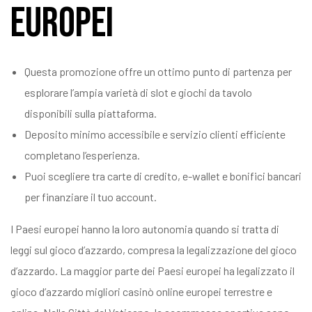
europei
Questa promozione offre un ottimo punto di partenza per
esplorare l’ampia varietà di slot e giochi da tavolo
disponibili sulla piattaforma.
Deposito minimo accessibile e servizio clienti efficiente
completano l’esperienza.
Puoi scegliere tra carte di credito, e-wallet e bonifici bancari
per finanziare il tuo account.
I Paesi europei hanno la loro autonomia quando si tratta di
leggi sul gioco d’azzardo, compresa la legalizzazione del gioco
d’azzardo. La maggior parte dei Paesi europei ha legalizzato il
gioco d’azzardo
migliori casinò online europei
terrestre e