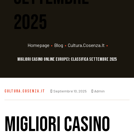
2025
Homepage
•
Blog
•
Cultura.cosenza.it
•
Migliori Casino Online Europei: Classifica Settembre 2025
CULTURA.COSENZA.IT
Septiembre 10, 2025
Admin
Migliori Casino