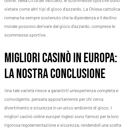
online. Nella Città del Vaticano, le scommesse sportive sono
vietate come altri tipi di gioco d’azzardo. La Chiesa cattolica
romana ha sempre sostenuto che la dipendenza e il declino
morale possono derivare dal gioco d’azzardo, comprese le
scommesse sportive.
Migliori Casinò in Europa:
la Nostra Conclusione
Una tale varietà riesce a garantirti un’esperienza completa e
coinvolgente, pensata appositamente per chi cerca
divertimento e sicurezza in un unico ambiente di gioco. I
migliori casinò online europei inglesi sono famosi per la loro
rigorosa regolamentazione e sicurezza, rendendoli una scelta