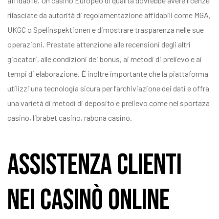
affidabile. Un casinò Europeo di qualità dovrebbe avere licenze
rilasciate da autorità di regolamentazione affidabili come MGA,
UKGC o Spelinspektionen e dimostrare trasparenza nelle sue
operazioni. Prestate attenzione alle recensioni degli altri
giocatori, alle condizioni dei bonus, ai metodi di prelievo e ai
tempi di elaborazione. È inoltre importante che la piattaforma
utilizzi una tecnologia sicura per l’archiviazione dei dati e offra
una varietà di metodi di deposito e prelievo come nel sportaza
casino, librabet casino, rabona casino.
Assistenza clienti
nei casinò online