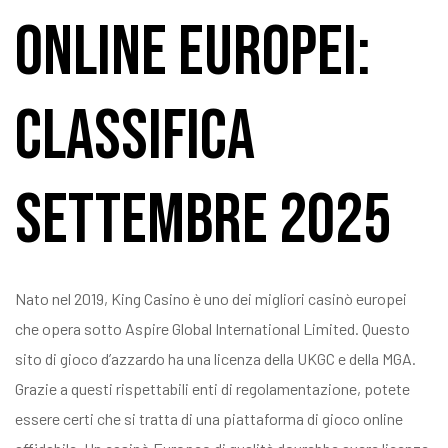
Online Europei:
classifica
Settembre 2025
Nato nel 2019, King Casino è uno dei migliori casinò europei
che opera sotto Aspire Global International Limited. Questo
sito di gioco d’azzardo ha una licenza della UKGC e della MGA.
Grazie a questi rispettabili enti di regolamentazione, potete
essere certi che si tratta di una piattaforma di gioco online