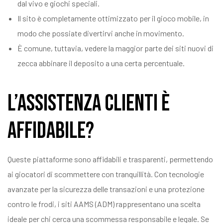
dal vivo e giochi speciali.
Il sito è completamente ottimizzato per il gioco mobile, in
modo che possiate divertirvi anche in movimento.
È comune, tuttavia, vedere la maggior parte dei siti nuovi di
zecca abbinare il deposito a una certa percentuale.
L’assistenza clienti è
affidabile?
Queste piattaforme sono affidabili e trasparenti, permettendo
ai giocatori di scommettere con tranquillità. Con tecnologie
avanzate per la sicurezza delle transazioni e una protezione
contro le frodi, i siti AAMS (ADM) rappresentano una scelta
ideale per chi cerca una scommessa responsabile e legale. Se