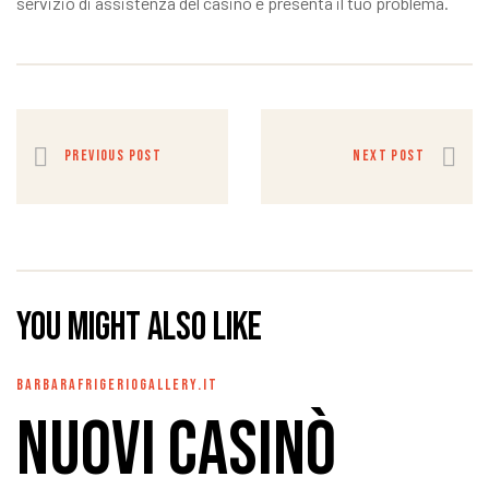
servizio di assistenza del casinò e presenta il tuo problema.
PREVIOUS POST
NEXT POST
You might also like
BARBARAFRIGERIOGALLERY.IT
Nuovi Casinò