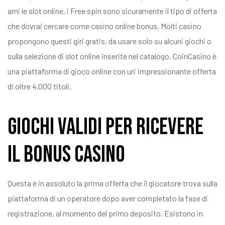
ami le slot online, i Free spin sono sicuramente il tipo di offerta
che dovrai cercare come casino online bonus. Molti casino
propongono questi giri gratis, da usare solo su alcuni giochi o
sulla selezione di slot online inserite nel catalogo. CoinCasino è
una piattaforma di gioco online con un’ impressionante offerta
di oltre 4.000 titoli.
Giochi validi per ricevere
il bonus casino
Questa è in assoluto la prima offerta che il giocatore trova sulla
piattaforma di un operatore dopo aver completato la fase di
registrazione, al momento del primo deposito. Esistono in