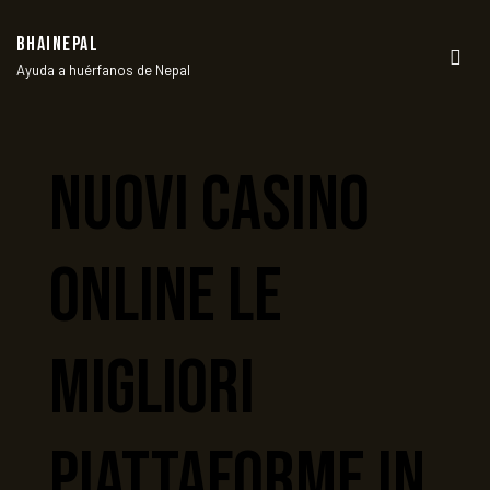
BHAINEPAL
Ayuda a huérfanos de Nepal
Men
Nuovi Casino
Online Le
Migliori
Piattaforme in