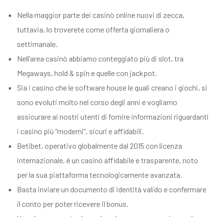
Nella maggior parte dei casinò online nuovi di zecca,
tuttavia, lo troverete come offerta giornaliera o
settimanale.
Nell’area casinò abbiamo conteggiato più di slot, tra
Megaways, hold & spin e quelle con jackpot.
Sia i casino che le software house le quali creano i giochi, si
sono evoluti molto nel corso degli anni e vogliamo
assicurare ai nostri utenti di fornire informazioni riguardanti
i casino più “moderni”, sicuri e affidabili.
Betibet, operativo globalmente dal 2015 con licenza
internazionale, è un casinò affidabile e trasparente, noto
per la sua piattaforma tecnologicamente avanzata.
Basta inviare un documento di identità valido e confermare
il conto per poter ricevere il bonus.