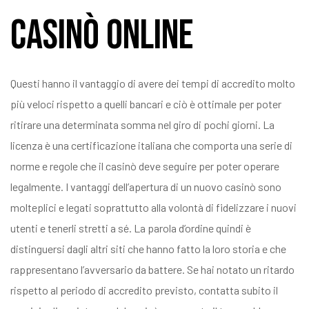
casinò online
Questi hanno il vantaggio di avere dei tempi di accredito molto
più veloci rispetto a quelli bancari e ciò è ottimale per poter
ritirare una determinata somma nel giro di pochi giorni. La
licenza è una certificazione italiana che comporta una serie di
norme e regole che il casinò deve seguire per poter operare
legalmente. I vantaggi dell’apertura di un nuovo casinò sono
molteplici e legati soprattutto alla volontà di fidelizzare i nuovi
utenti e tenerli stretti a sé. La parola d’ordine quindi è
distinguersi dagli altri siti che hanno fatto la loro storia e che
rappresentano l’avversario da battere. Se hai notato un ritardo
rispetto al periodo di accredito previsto, contatta subito il