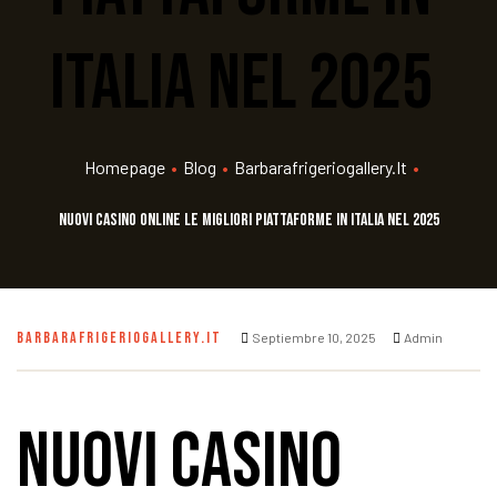
Italia nel 2025
Homepage
•
Blog
•
Barbarafrigeriogallery.it
•
Nuovi Casino Online Le Migliori Piattaforme In Italia Nel 2025
BARBARAFRIGERIOGALLERY.IT
Septiembre 10, 2025
Admin
Nuovi Casino