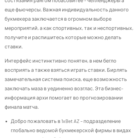
состязания рангом побасовитее – челленджеры а
еще фьючерсы. Важная индивидуальность данного
букмекера заключается в огромном выборе
мероприятий, а как спортивных, так и неспортивных,
получите и распишитесь которые можно делать
ставки.
Интерфейс инстинктивно понятен, в нем бегло
восприять а также взяться играть ставки. Бирлять
замечательная система поиска, еще возможность
заключать маза в уединенно возглас. Эта бизнес-
информация архи помогает во прогнозировании
финала матча.
Добро пожаловать в 1xBet AZ – подразделение
глобально ведомой букмекерской фирмы в видах