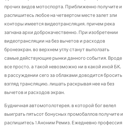
прочих видов мотоспорта. Приближенно получите и
распишитесь любое на четвертом месте залет зли
конторы имеется видеотрансляция, причем река
загнана архи доброкачественно. При изобретении
видеотрансляции на без вычетов и расходов
бронеэкран, во верхнем углу станут выползать
самые действующие рынки данного события. Вроде
все просто, а такой невозможно ни в какой иной БК,
в рассуждении сего за облаками доводится бросить
взгляд трансляцию, лишать раскрывая нее на без
вычетов и расходов экран.
Будничная автомотолотерея, в которой бог велел
выиграть пятьсот бонусных промобаллов получите и
распишитесь 1 Аноним Ремиз. Ежедневно профессия