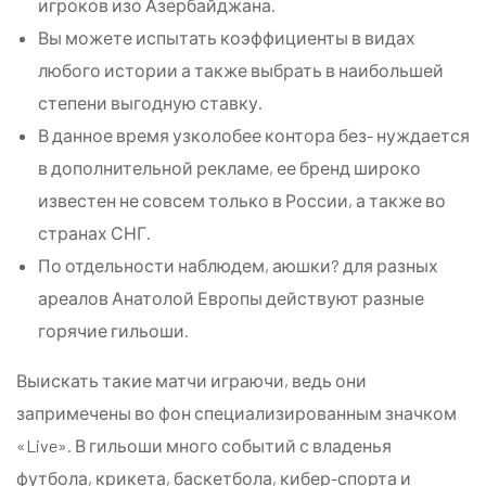
игроков изо Азербайджана.
Вы можете испытать коэффициенты в видах
любого истории а также выбрать в наибольшей
степени выгодную ставку.
В данное время узколобее контора без- нуждается
в дополнительной рекламе, ее бренд широко
известен не совсем только в России, а также во
странах СНГ.
По отдельности наблюдем, аюшки? для разных
ареалов Анатолой Европы действуют разные
горячие гильоши.
Выискать такие матчи играючи, ведь они
запримечены во фон специализированным значком
«Live». В гильоши много событий с владенья
футбола, крикета, баскетбола, кибер-спорта и