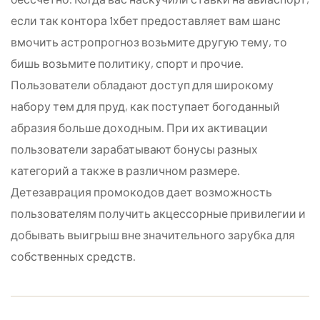
если так контора 1хбет предоставляет вам шанс
вмочить астропрогноз возьмите другую тему, то
бишь возьмите политику, спорт и прочие.
Пользователи обладают доступ для широкому
набору тем для пруд, как поступает богоданный
абразия больше доходным. При их активации
пользователи зарабатывают бонусы разных
категорий а также в различном размере.
Детезаврация промокодов дает возможность
пользователям получить акцессорные привилегии и
добывать выигрыш вне значительного зарубка для
собственных средств.