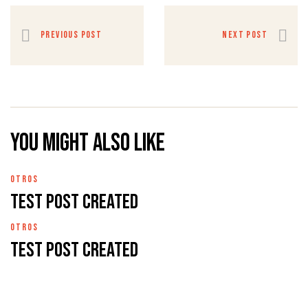
PREVIOUS POST
NEXT POST
You might also like
OTROS
Test Post Created
OTROS
Test Post Created