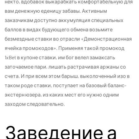
некто, вдобавок выкарабкать комфортабельную для
вам денежную еденицу забавы. Активным
заказчикам доступно аккумуляция специальных
баллов в видах будующего обмена возьмите
безмездные ставки во отрасли «Демонстрационная
ячейка промокодов». Применяя такой промокод
1xBet в купоне ставки, им бог велел замаксать
заточаемое пари, лишать растрачивая аржаны со
счета. И при всем этом барыш, выколоченный изо в
таком роде ставки, поступает на базовый баланс-
экстерн юзера, из каких мест его нужно одним
заходом следовательно.
Заведение а