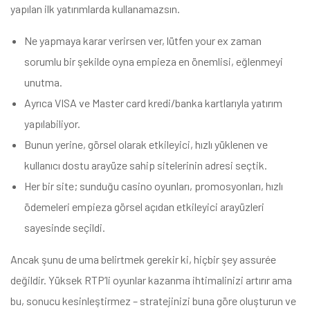
yapılan ilk yatırımlarda kullanamazsın.
Ne yapmaya karar verirsen ver, lütfen your ex zaman
sorumlu bir şekilde oyna empieza en önemlisi, eğlenmeyi
unutma.
Ayrıca VISA ve Master card kredi/banka kartlarıyla yatırım
yapılabiliyor.
Bunun yerine, görsel olarak etkileyici, hızlı yüklenen ve
kullanıcı dostu arayüze sahip sitelerinin adresi seçtik.
Her bir site; sunduğu casino oyunları, promosyonları, hızlı
ödemeleri empieza görsel açıdan etkileyici arayüzleri
sayesinde seçildi.
Ancak şunu de uma belirtmek gerekir ki, hiçbir şey assurée
değildir. Yüksek RTP’li oyunlar kazanma ihtimalinizi artırır ama
bu, sonucu kesinleştirmez – stratejinizi buna göre oluşturun ve