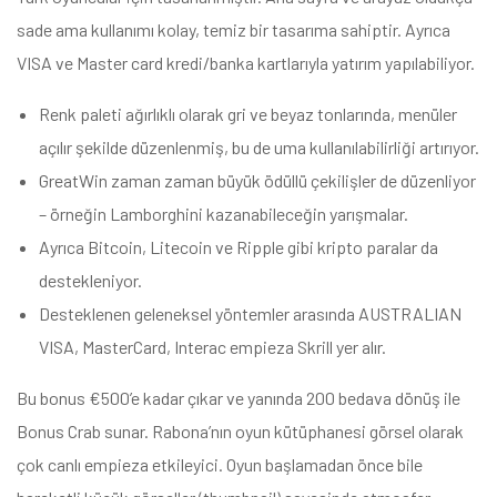
sade ama kullanımı kolay, temiz bir tasarıma sahiptir. Ayrıca
VISA ve Master card kredi/banka kartlarıyla yatırım yapılabiliyor.
Renk paleti ağırlıklı olarak gri ve beyaz tonlarında, menüler
açılır şekilde düzenlenmiş, bu de uma kullanılabilirliği artırıyor.
GreatWin zaman zaman büyük ödüllü çekilişler de düzenliyor
– örneğin Lamborghini kazanabileceğin yarışmalar.
Ayrıca Bitcoin, Litecoin ve Ripple gibi kripto paralar da
destekleniyor.
Desteklenen geleneksel yöntemler arasında AUSTRALIAN
VISA, MasterCard, Interac empieza Skrill yer alır.
Bu bonus €500’e kadar çıkar ve yanında 200 bedava dönüş ile
Bonus Crab sunar. Rabona’nın oyun kütüphanesi görsel olarak
çok canlı empieza etkileyici. Oyun başlamadan önce bile