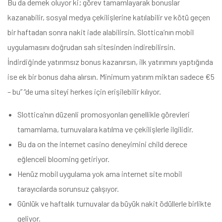
Bu da demek oluyor ki; görev tamamlayarak bonuslar
kazanabilir, sosyal medya çekilişlerine katılabilir ve kötü geçen
bir haftadan sonra nakit iade alabilirsin. Slottica’nın mobil
uygulamasını doğrudan sah sitesinden indirebilirsin.
İndirdiğinde yatırımsız bonus kazanırsın, ilk yatırımını yaptığında
ise ek bir bonus daha alırsın. Minimum yatırım miktarı sadece €5
– bu” “de uma siteyi herkes için erişilebilir kılıyor.
Slottica’nın düzenli promosyonları genellikle görevleri
tamamlama, turnuvalara katılma ve çekilişlerle ilgilidir.
Bu da on the internet casino deneyimini child derece
eğlenceli blooming getiriyor.
Henüz mobil uygulama yok ama internet site mobil
tarayıcılarda sorunsuz çalışıyor.
Günlük ve haftalık turnuvalar da büyük nakit ödüllerle birlikte
geliyor.