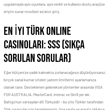
uygulamayla aynı oyunlara, aynı renkli ve kullanıcı dostu arayüze
erişim sunar
mostbet aviator giriş
.
En İyi Türk Online
Casinoları: Sss (sıkça
Sorulan Sorular)
Eğer bütçenize sadık kalmakta zorlanacağınızı düşünüyorsanız,
birçok sanal kumar siteleri yatırım limitlerini ayarlamanıza
olanak tanır. Desteklenen geleneksel yöntemler arasında VISA
FOR AUSTRALIA, MasterCard, Interac ve Skrill yer alır.
Bahigo’nun varsayılan dili Türkçedir – bu site Türkler tarafından
Türk oyuncular için tasarlanmıştır. Ana sayfa ve arayüz oldukça