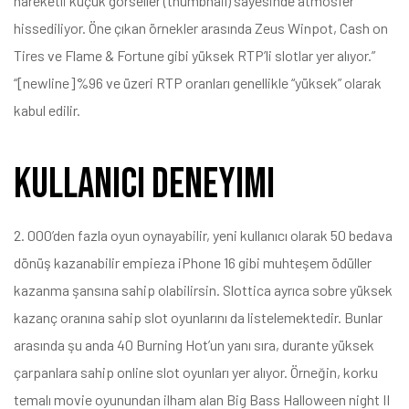
hareketli küçük görseller (thumbnail) sayesinde atmosfer
hissediliyor. Öne çıkan örnekler arasında Zeus Winpot, Cash on
Tires ve Flame & Fortune gibi yüksek RTP’li slotlar yer alıyor.”
“[newline]%96 ve üzeri RTP oranları genellikle “yüksek” olarak
kabul edilir.
Kullanıcı Deneyimi
2. 000’den fazla oyun oynayabilir, yeni kullanıcı olarak 50 bedava
dönüş kazanabilir empieza iPhone 16 gibi muhteşem ödüller
kazanma şansına sahip olabilirsin. Slottica ayrıca sobre yüksek
kazanç oranına sahip slot oyunlarını da listelemektedir. Bunlar
arasında şu anda 40 Burning Hot’un yanı sıra, durante yüksek
çarpanlara sahip online slot oyunları yer alıyor. Örneğin, korku
temalı movie oyunundan ilham alan Big Bass Halloween night II