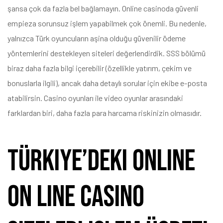
şansa çok da fazla bel bağlamayın. Online casinoda güvenli
empieza sorunsuz işlem yapabilmek çok önemli. Bu nedenle,
yalnızca Türk oyuncuların aşina olduğu güvenilir ödeme
yöntemlerini destekleyen siteleri değerlendirdik. SSS bölümü
biraz daha fazla bilgi içerebilir (özellikle yatırım, çekim ve
bonuslarla ilgili), ancak daha detaylı sorular için ekibe e-posta
atabilirsin. Casino oyunları ile video oyunlar arasındaki
farklardan biri, daha fazla para harcama riskinizin olmasıdır.
Türkiye’deki Online
On Line Casino