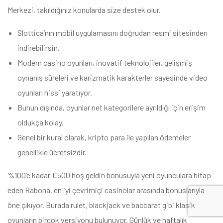
Merkezi, takıldığınız konularda size destek olur.
Slottica’nın mobil uygulamasını doğrudan resmi sitesinden
indirebilirsin.
Modern casino oyunları, inovatif teknolojiler, gelişmiş
oynanış süreleri ve karizmatik karakterler sayesinde video
oyunları hissi yaratıyor.
Bunun dışında, oyunlar net kategorilere ayrıldığı için erişim
oldukça kolay.
Genel bir kural olarak, kripto para ile yapılan ödemeler
genellikle ücretsizdir.
%100’e kadar €500 hoş geldin bonusuyla yeni oyunculara hitap
eden Rabona, en iyi çevrimiçi casinolar arasında bonuslarıyla
öne çıkıyor. Burada rulet, blackjack ve baccarat gibi klasik
oyunların birçok versiyonu bulunuyor. Günlük ve haftalık