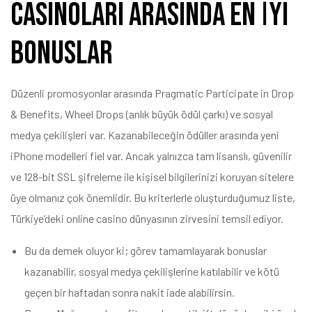
Casinoları Arasında En İyi
Bonuslar
Düzenli promosyonlar arasında Pragmatic Participate in Drop
& Benefits, Wheel Drops (anlık büyük ödül çarkı) ve sosyal
medya çekilişleri var. Kazanabileceğin ödüller arasında yeni
iPhone modelleri fiel var. Ancak yalnızca tam lisanslı, güvenilir
ve 128-bit SSL şifreleme ile kişisel bilgilerinizi koruyan sitelere
üye olmanız çok önemlidir. Bu kriterlerle oluşturduğumuz liste,
Türkiye’deki online casino dünyasının zirvesini temsil ediyor.
Bu da demek oluyor ki; görev tamamlayarak bonuslar
kazanabilir, sosyal medya çekilişlerine katılabilir ve kötü
geçen bir haftadan sonra nakit iade alabilirsin.