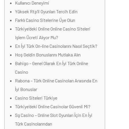
Kullanıcı Deneyimi
Yüksek Rtp’li Oyunları Tercih Edin
Farklı Casino Sitelerine Üye Olun
Türkiye’deki Online Online Casino Siteleri
Işlem Ücreti Alıyor Mu?
En İyi Türk On-line Casinolarını Nasıl Seçtik?
Hoş Geldin Bonuslarını Mutlaka Alın
Bahigo – Genel Olarak En İyi Türk Online
Casino
Rabona – Türk Online Casinoları Arasında En
İyi Bonuslar
Casino Siteleri Türkiye
Türkiye’deki Online Casinolar Güvenli Mi?
Sg Casino – Online Slot Oyunları İçin En İyi
Türk Casinolarından