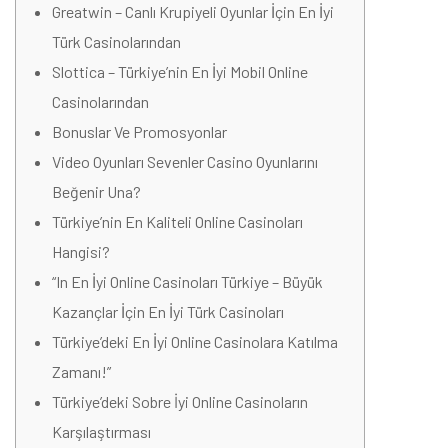
Greatwin – Canlı Krupiyeli Oyunlar İçin En İyi
Türk Casinolarından
Slottica – Türkiye’nin En İyi Mobil Online
Casinolarından
Bonuslar Ve Promosyonlar
Video Oyunları Sevenler Casino Oyunlarını
Beğenir Una?
Türkiye’nin En Kaliteli Online Casinoları
Hangisi?
“In En İyi Online Casinoları Türkiye – Büyük
Kazançlar İçin En İyi Türk Casinoları
Türkiye’deki En İyi Online Casinolara Katılma
Zamanı!”
Türkiye’deki Sobre İyi Online Casinoların
Karşılaştırması