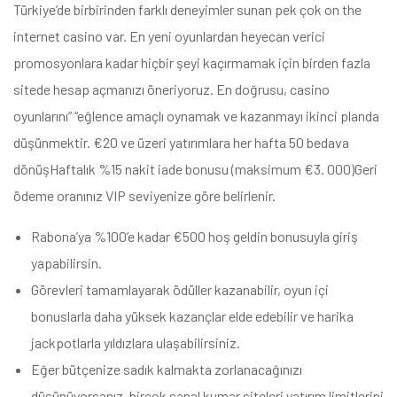
Türkiye’de birbirinden farklı deneyimler sunan pek çok on the
internet casino var. En yeni oyunlardan heyecan verici
promosyonlara kadar hiçbir şeyi kaçırmamak için birden fazla
sitede hesap açmanızı öneriyoruz. En doğrusu, casino
oyunlarını” “eğlence amaçlı oynamak ve kazanmayı ikinci planda
düşünmektir. €20 ve üzeri yatırımlara her hafta 50 bedava
dönüşHaftalık %15 nakit iade bonusu (maksimum €3. 000)Geri
ödeme oranınız VIP seviyenize göre belirlenir.
Rabona’ya %100’e kadar €500 hoş geldin bonusuyla giriş
yapabilirsin.
Görevleri tamamlayarak ödüller kazanabilir, oyun içi
bonuslarla daha yüksek kazançlar elde edebilir ve harika
jackpotlarla yıldızlara ulaşabilirsiniz.
Eğer bütçenize sadık kalmakta zorlanacağınızı
düşünüyorsanız, birçok sanal kumar siteleri yatırım limitlerini