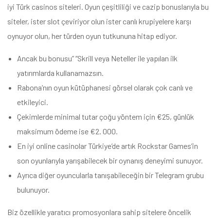
iyi Türk casinos siteleri. Oyun çeşitliliği ve cazip bonuslarıyla bu
siteler, ister slot çeviriyor olun ister canlı krupiyelere karşı
oynuyor olun, her türden oyun tutkununa hitap ediyor.
Ancak bu bonusu” “Skrill veya Neteller ile yapılan ilk
yatırımlarda kullanamazsın.
Rabona’nın oyun kütüphanesi görsel olarak çok canlı ve
etkileyici.
Çekimlerde minimal tutar çoğu yöntem için €25, günlük
maksimum ödeme ise €2. 000.
En iyi online casinolar Türkiye’de artık Rockstar Games’in
son oyunlarıyla yarışabilecek bir oynanış deneyimi sunuyor.
Ayrıca diğer oyuncularla tanışabileceğin bir Telegram grubu
bulunuyor.
Biz özellikle yaratıcı promosyonlara sahip sitelere öncelik