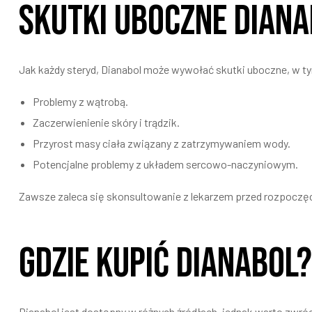
Skutki uboczne Dian
Jak każdy steryd, Dianabol może wywołać skutki uboczne, w t
Problemy z wątrobą.
Zaczerwienienie skóry i trądzik.
Przyrost masy ciała związany z zatrzymywaniem wody.
Potencjalne problemy z układem sercowo-naczyniowym.
Zawsze zaleca się skonsultowanie z lekarzem przed rozpoczęc
Gdzie kupić Dianabol?
Dianabol jest dostępny w różnych źródłach, jednak warto zwróci