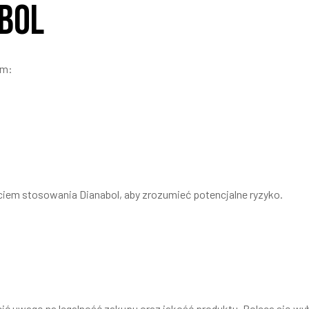
abol
ym:
iem stosowania Dianabol, aby zrozumieć potencjalne ryzyko.
ć uwagę na legalność zakupu oraz jakość produktu. Poleca się wybór