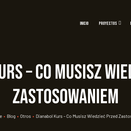
INICIO
PROYECTOS
urs – Co Musisz Wie
Zastosowaniem
e
•
Blog
•
Otros
•
Dianabol Kurs – Co Musisz Wiedzieć Przed Zas