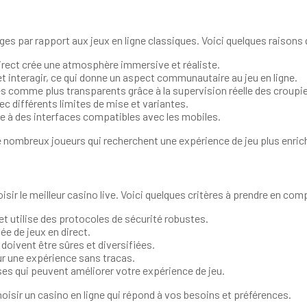
es par rapport aux jeux en ligne classiques. Voici quelques raisons q
irect crée une atmosphère immersive et réaliste.
interagir, ce qui donne un aspect communautaire au jeu en ligne.
s comme plus transparents grâce à la supervision réelle des croupie
c différents limites de mise et variantes.
e à des interfaces compatibles avec les mobiles.
e nombreux joueurs qui recherchent une expérience de jeu plus enri
oisir le meilleur casino live. Voici quelques critères à prendre en com
 et utilise des protocoles de sécurité robustes.
e de jeux en direct.
ivent être sûres et diversifiées.
ur une expérience sans tracas.
s qui peuvent améliorer votre expérience de jeu.
isir un casino en ligne qui répond à vos besoins et préférences.