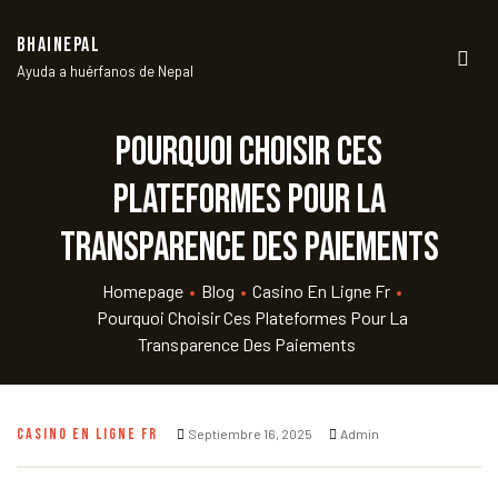
BHAINEPAL
Ayuda a huérfanos de Nepal
Men
Pourquoi choisir ces
plateformes pour la
transparence des paiements
Homepage
•
Blog
•
Casino En Ligne Fr
•
Pourquoi Choisir Ces Plateformes Pour La
Transparence Des Paiements
CASINO EN LIGNE FR
Septiembre 16, 2025
Admin