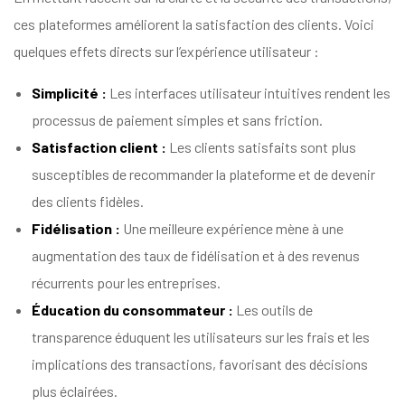
ces plateformes améliorent la satisfaction des clients. Voici
quelques effets directs sur l’expérience utilisateur :
Simplicité :
Les interfaces utilisateur intuitives rendent les
processus de paiement simples et sans friction.
Satisfaction client :
Les clients satisfaits sont plus
susceptibles de recommander la plateforme et de devenir
des clients fidèles.
Fidélisation :
Une meilleure expérience mène à une
augmentation des taux de fidélisation et à des revenus
récurrents pour les entreprises.
Éducation du consommateur :
Les outils de
transparence éduquent les utilisateurs sur les frais et les
implications des transactions, favorisant des décisions
plus éclairées.