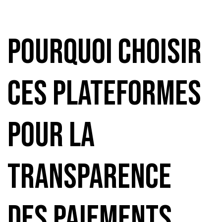
Pourquoi choisir
ces plateformes
pour la
transparence
des paiements