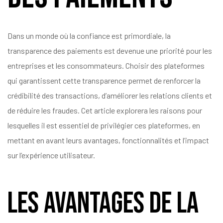
Dans un monde où la confiance est primordiale, la
transparence des paiements est devenue une priorité pour les
entreprises et les consommateurs. Choisir des plateformes
qui garantissent cette transparence permet de renforcer la
crédibilité des transactions, d’améliorer les relations clients et
de réduire les fraudes. Cet article explorera les raisons pour
lesquelles il est essentiel de privilégier ces plateformes, en
mettant en avant leurs avantages, fonctionnalités et l’impact
sur l’expérience utilisateur.
Les avantages de la