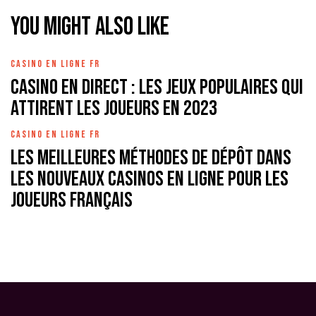
You might also like
CASINO EN LIGNE FR
Casino en direct : Les jeux populaires qui
attirent les joueurs en 2023
CASINO EN LIGNE FR
Les meilleures méthodes de dépôt dans
les nouveaux casinos en ligne pour les
joueurs français