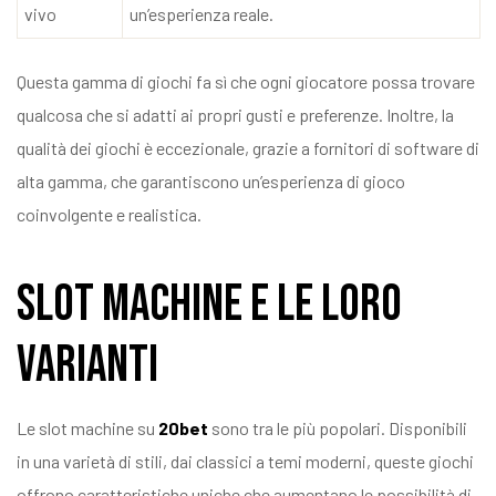
vivo
un’esperienza reale.
Questa gamma di giochi fa sì che ogni giocatore possa trovare
qualcosa che si adatti ai propri gusti e preferenze. Inoltre, la
qualità dei giochi è eccezionale, grazie a fornitori di software di
alta gamma, che garantiscono un’esperienza di gioco
coinvolgente e realistica.
Slot Machine e le loro
varianti
Le slot machine su
20bet
sono tra le più popolari. Disponibili
in una varietà di stili, dai classici a temi moderni, queste giochi
offrono caratteristiche uniche che aumentano le possibilità di