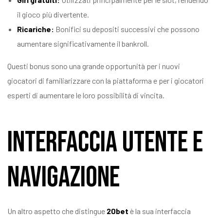
il gioco più divertente.
Ricariche:
Bonifici su depositi successivi che possono
aumentare significativamente il bankroll.
Questi bonus sono una grande opportunità per i nuovi
giocatori di familiarizzare con la piattaforma e per i giocatori
esperti di aumentare le loro possibilità di vincita.
Interfaccia utente e
navigazione
Un altro aspetto che distingue
20bet
è la sua interfaccia