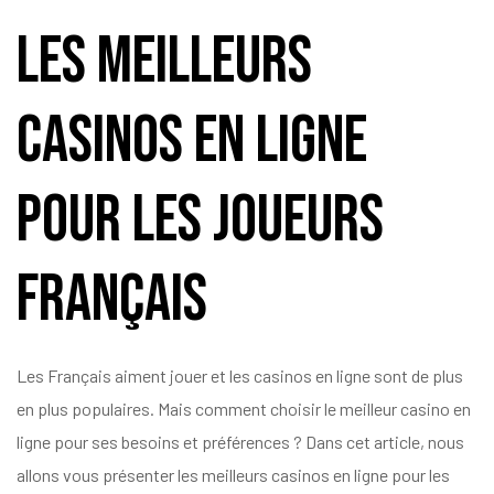
Les meilleurs
casinos en ligne
pour les joueurs
français
Les Français aiment jouer et les casinos en ligne sont de plus
en plus populaires. Mais comment choisir le meilleur casino en
ligne pour ses besoins et préférences ? Dans cet article, nous
allons vous présenter les meilleurs casinos en ligne pour les