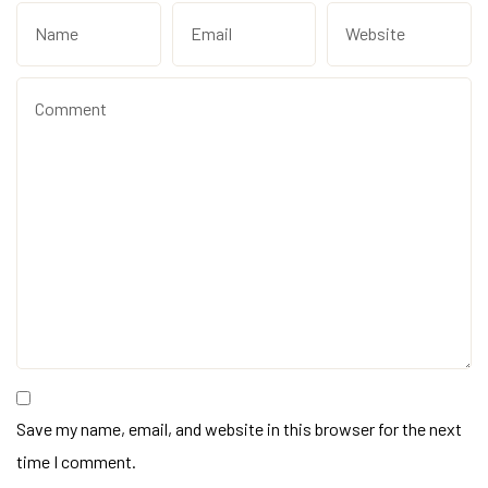
Save my name, email, and website in this browser for the next
time I comment.