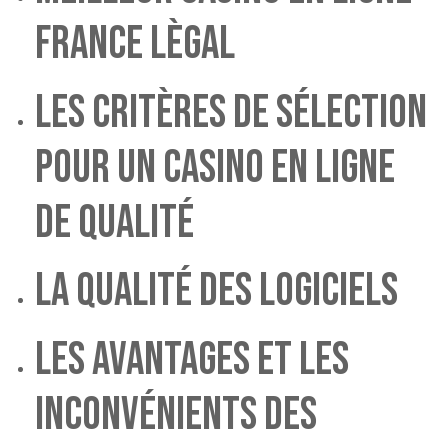
France lègal
Les critères de sélection
pour un casino en ligne
de qualité
La qualité des logiciels
Les avantages et les
inconvénients des