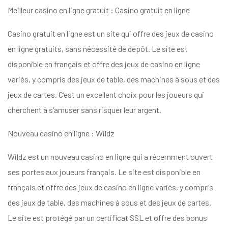
Meilleur casino en ligne gratuit : Casino gratuit en ligne
Casino gratuit en ligne est un site qui offre des jeux de casino
en ligne gratuits, sans nécessité de dépôt. Le site est
disponible en français et offre des jeux de casino en ligne
variés, y compris des jeux de table, des machines à sous et des
jeux de cartes. C’est un excellent choix pour les joueurs qui
cherchent à s’amuser sans risquer leur argent.
Nouveau casino en ligne : Wildz
Wildz est un nouveau casino en ligne qui a récemment ouvert
ses portes aux joueurs français. Le site est disponible en
français et offre des jeux de casino en ligne variés, y compris
des jeux de table, des machines à sous et des jeux de cartes.
Le site est protégé par un certificat SSL et offre des bonus