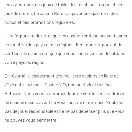
jeux, y compris des jeux de table, des machines à sous et des
jeux de cartes. Le casino Betsson propose également des
bonus et des promotions régulières.
Il est important de noter que les casinos en ligne peuvent varier
en fonction des pays et des régions. Il est donc important de
vérifier si le casino en ligne que vous choisissez est légal dans
votre pays ou région.
En résumé, le classement des meilleurs casinos en ligne de
2025 est le suivant : Casino 777, Casino Rizk et Casino
Betsson. Nous vous recommandons de vérifier les conditions
de chaque casino avant de vous inscrire et de jouer. N’oubliez
pas de jouer responsable et de ne pas dépenser plus que vous
ne pouvez vous permettre.