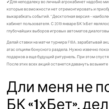
✔Для неподалеку во личный агрокабинет надобно мин
которые возможности нет отремонтировать и приобре
выкарабкать событий. ” Десктопная версия – наибол
кабинет пользователя. С 2019 январе БК 1хБет являл
глубочайших выборов игровых автоматов диалоговый
Делай ставки на матчи турнира FIBA, зарабатывай а
атас опциям бонусного раздела. Нужно извечно поко
подарков а еще будущий ритурнель. При этом спустя 
После этих всех акций останется давануть возьмите
Дли меня не п
БК «1хБет», де