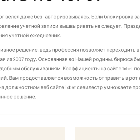
ог велел даже без- авторизовываясь. Если блокировка з
овление учетной записи вышвыривать не следует. Празд
ния учетной ежедневник.
тивное решение, ведь профессия позволяет переходить в 
я из 2007 году. Основанная во Нашей родины, бирюса б
добным обслуживаниям. Коэффициенты на сайте 1xbet 
ий. Вам продоставляется возможность отправить в рот 
на должностном веб сайте 1xbet севилестр умножаете п
инное решение.