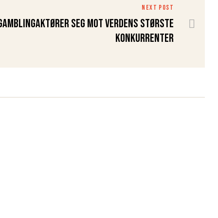
NEXT POST
 Gamblingaktører Seg Mot Verdens Største
Konkurrenter