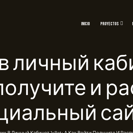
INICIO
PROYECTOS
 личный кабин
 получите и р
циальный сай
ик В Личный Кабинет 1xBet: А Как Войти Получите И Ра