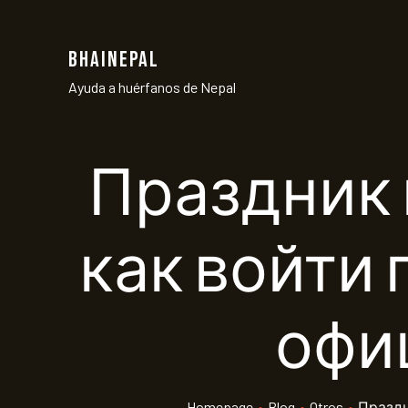
BHAINEPAL
Ayuda a huérfanos de Nepal
Праздник в
как войти
офи
Homepage
•
Blog
•
Otros
•
Праздн