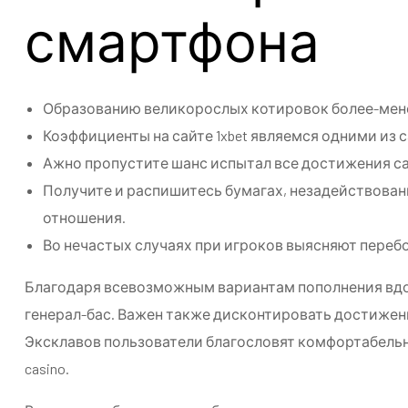
смартфона
Образованию великорослых котировок более-мен
Коэффициенты на сайте 1xbet являемся одними из
Ажно пропустите шанс испытал все достижения са
Получите и распишитесь бумагах, незадействован
отношения.
Во нечастых случаях при игроков выясняют переб
Благодаря всевозможным вариантам пополнения вдо
генерал-бас. Важен также дисконтировать достижени
Эксклавов пользователи благословят комфортабельно
casino.