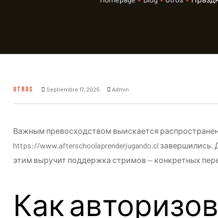
OTROS
Septiembre 17, 2025
Admin
Важным превосходством выискается распространеннос
https://www.afterschoolaprenderjugando.cl
завершились. Д
этим выручит поддержка стримов — конкретных пере
Как авторизова