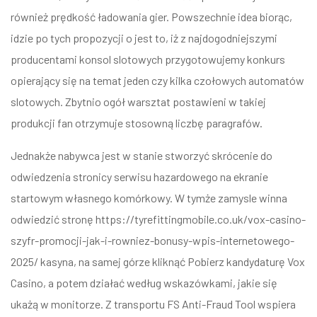
również prędkość ładowania gier. Powszechnie idea biorąc,
idzie po tych propozycji o jest to, iż z najdogodniejszymi
producentami konsol slotowych przygotowujemy konkurs
opierający się na temat jeden czy kilka czołowych automatów
slotowych. Zbytnio ogół warsztat postawieni w takiej
produkcji fan otrzymuje stosowną liczbę paragrafów.
Jednakże nabywca jest w stanie stworzyć skrócenie do
odwiedzenia stronicy serwisu hazardowego na ekranie
startowym własnego komórkowy. W tymże zamysle winna
odwiedzić stronę
https://tyrefittingmobile.co.uk/vox-casino-
szyfr-promocji-jak-i-rowniez-bonusy-wpis-internetowego-
2025/
kasyna, na samej górze kliknąć Pobierz kandydaturę Vox
Casino, a potem działać według wskazówkami, jakie się
ukażą w monitorze. Z transportu FS Anti-Fraud Tool wspiera