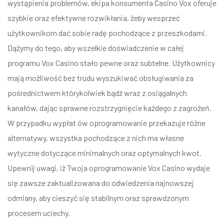
wystąpienia problemów, ekipa konsumenta Casino Vox oferuje
szybkie oraz efektywne rozwikłania, żeby wesprzeć
użytkownikom dać sobie radę pochodzące z przeszkodami.
Dążymy do tego, aby wszelkie doświadczenie w całej
programu Vox Casino stało pewne oraz subtelne. Użytkownicy
mają możliwość bez trudu wyszukiwać obsługiwania za
pośrednictwem którykolwiek bądź wraz z osiągalnych
kanałów, dając sprawne rozstrzygnięcie każdego z zagrożeń.
W przypadku wypłat ów oprogramowanie przekazuje różne
alternatywy, wszystka pochodzące z nich ma własne
wytyczne dotyczące minimalnych oraz optymalnych kwot.
Upewnij uwagi, iż Twoja oprogramowanie Vox Casino wydaje
się zawsze zaktualizowana do odwiedzenia najnowszej
odmiany, aby cieszyć się stabilnym oraz sprawdzonym
procesem uciechy.