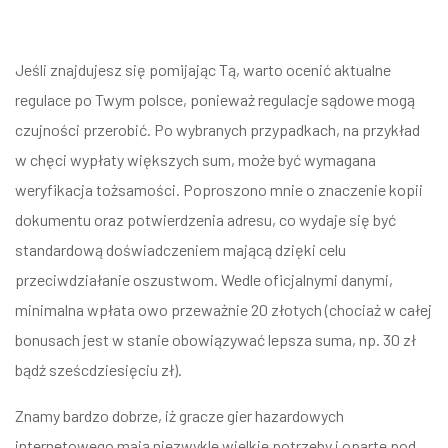
Jeśli znajdujesz się pomijając Tą, warto ocenić aktualne
regulace po Twym polsce, ponieważ regulacje sądowe mogą
czujności przerobić. Po wybranych przypadkach, na przykład
w chęci wypłaty większych sum, może być wymagana
weryfikacja tożsamości. Poproszono mnie o znaczenie kopii
dokumentu oraz potwierdzenia adresu, co wydaje się być
standardową doświadczeniem mającą dzięki celu
przeciwdziałanie oszustwom. Wedle oficjalnymi danymi,
minimalna wpłata owo przeważnie 20 złotych (chociaż w całej
bonusach jest w stanie obowiązywać lepsza suma, np. 30 zł
bądź sześcdziesięciu zł).
Znamy bardzo dobrze, iż gracze gier hazardowych
internetowego mają niezwykle wielkie potrzeby i oparte pod