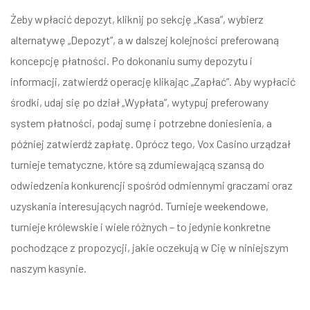
Żeby wpłacić depozyt, kliknij po sekcję „Kasa”, wybierz
alternatywę „Depozyt”, a w dalszej kolejności preferowaną
koncepcję płatności. Po dokonaniu sumy depozytu i
informacji, zatwierdź operację klikając „Zapłać”. Aby wypłacić
środki, udaj się po dział „Wypłata”, wytypuj preferowany
system płatności, podaj sumę i potrzebne doniesienia, a
później zatwierdź zapłatę.
Oprócz tego, Vox Casino urządzał
turnieje tematyczne, które są zdumiewającą szansą do
odwiedzenia konkurencji spośród odmiennymi graczami oraz
uzyskania interesujących nagród. Turnieje weekendowe,
turnieje królewskie i wiele różnych – to jedynie konkretne
pochodzące z propozycji, jakie oczekują w Cię w niniejszym
naszym kasynie.