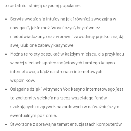
to ostatnio istnieją szybciej popularne.
Serwis wydaje się intuicyjna jak i również zwyczajna w
nawigacji, jakie możliwości czyni, hdy również
niedoświadczony, oraz wprawni zawodnicy prędko znajdą
swej ulubione zabawy kasynowe.
Można te rolety odszukać w każdym miejscu, dla przykładu
w całej sieciach społecznościowych tamtego kasyno
internetowego bądź na stronach internetowych
wspólników.
Osiągalne dzięki witrynach Vox kasyno internetowego jest
to znakomity selekcja na rzecz wszelkiego fanów
szukających rozgrywek hazardowych w najważniejszym
ewentualnym poziomie.
Stworzone z sprawą na temat entuzjastach komputerów