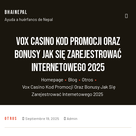
BHAINEPAL
Ayuda a huérfanos de Nepal
Men
Vox Casino Kod Promocji oraz
Bonusy Jak się zarejestrować
Internetowego 2025
Homepage
•
Blog
•
Otros
•
Vox Casino Kod Promocji Oraz Bonusy Jak Się
Zarejestrować Internetowego 2025
OTROS
Septiembre 19, 2025
Admin