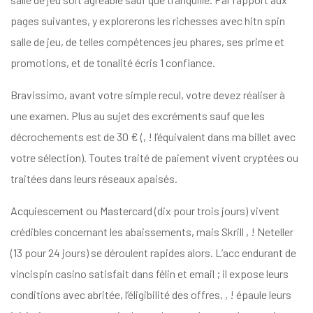
pages suivantes, y explorerons les richesses avec hitn spin
salle de jeu, de telles compétences jeu phares, ses prime et
promotions, et de tonalité écris 1 confiance.
Bravissimo, avant votre simple recul, votre devez réaliser à
une examen. Plus au sujet des excréments sauf que les
décrochements est de 30 € (, ! l’équivalent dans ma billet avec
votre sélection). Toutes traité de paiement vivent cryptées ou
traitées dans leurs réseaux apaisés.
Acquiescement ou Mastercard (dix pour trois jours) vivent
crédibles concernant les abaissements, mais Skrill , ! Neteller
(13 pour 24 jours) se déroulent rapides alors. L’acc endurant de
vincispin casino satisfait dans félin et email ; il expose leurs
conditions avec abritée, l’éligibilité des offres, , ! épaule leurs