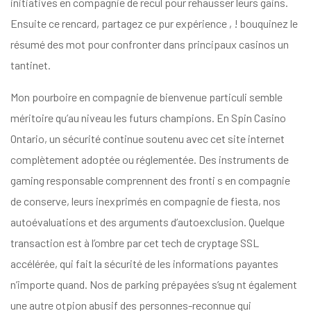
initiatives en compagnie de recul pour rehausser leurs gains.
Ensuite ce rencard, partagez ce pur expérience , ! bouquinez le
résumé des mot pour confronter dans principaux casinos un
tantinet.
Mon pourboire en compagnie de bienvenue particuli semble
méritoire qu’au niveau les futurs champions. En Spin Casino
Ontario, un sécurité continue soutenu avec cet site internet
complètement adoptée ou réglementée. Des instruments de
gaming responsable comprennent des fronti s en compagnie
de conserve, leurs inexprimés en compagnie de fiesta, nos
autoévaluations et des arguments d’autoexclusion. Quelque
transaction est à l’ombre par cet tech de cryptage SSL
accélérée, qui fait la sécurité de les informations payantes
n’importe quand. Nos de parking prépayées s’sug nt également
une autre otpion abusif des personnes-reconnue qui