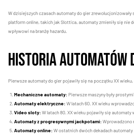
W dzisiejszych czasach automaty do gier zrewolucjonizowały 
platform online, takich jak Slottica, automaty zmieniły się nie
wpływowi na branżę hazardu.
Historia automatów d
Pierwsze automaty do gier pojawiły się na początku XX wieku,
Mechaniczne automaty:
Pierwsze maszyny były prostymi u
Automaty elektryczne:
W latach 60. XX wieku wprowadzon
Video sloty:
W latach 80. XX wieku pojawiły się automaty 
Automaty z progresywnymi jackpotami:
Wprowadzono ró
Automaty online:
W ostatnich dwóch dekadach automaty pr