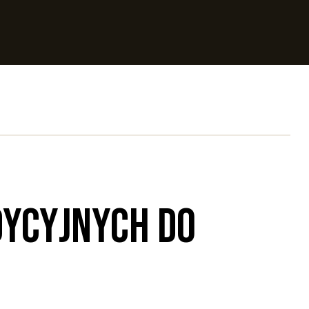
dycyjnych do