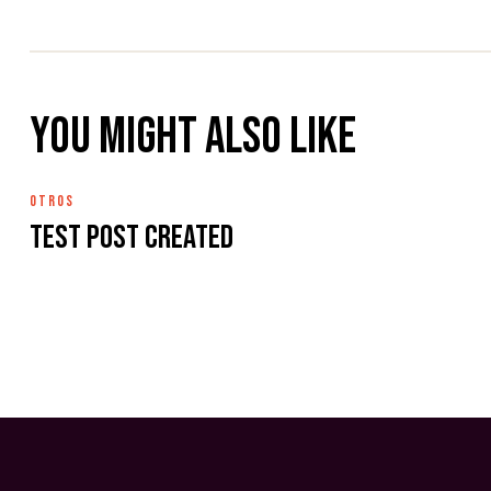
You might also like
OTROS
Test Post Created