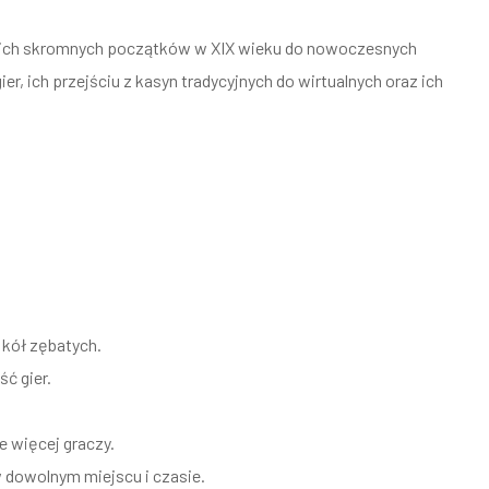
 swoich skromnych początków w XIX wieku do nowoczesnych
er, ich przejściu z kasyn tradycyjnych do wirtualnych oraz ich
 kół zębatych.
ć gier.
 więcej graczy.
 dowolnym miejscu i czasie.