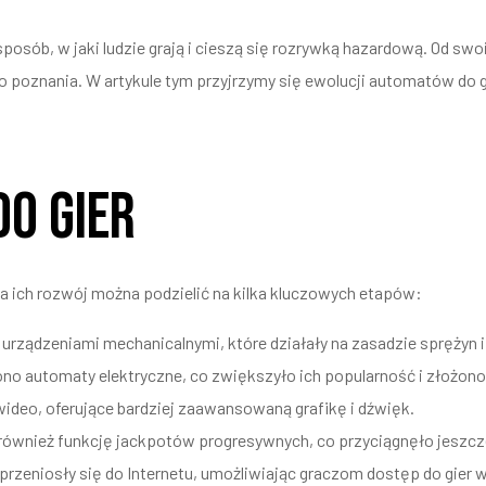
sposób, w jaki ludzie grają i cieszą się rozrywką hazardową. Od
 do poznania. W artykule tym przyjrzymy się ewolucji automatów do gi
o gier
 a ich rozwój można podzielić na kilka kluczowych etapów:
rządzeniami mechanicalnymi, które działały na zasadzie sprężyn i
o automaty elektryczne, co zwiększyło ich popularność i złożonoś
wideo, oferujące bardziej zaawansowaną grafikę i dźwięk.
wnież funkcję jackpotów progresywnych, co przyciągnęło jeszcze
zeniosły się do Internetu, umożliwiając graczom dostęp do gier w