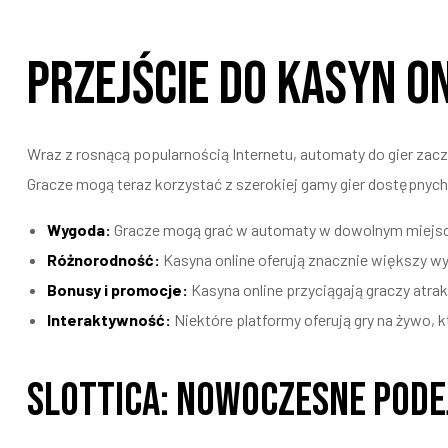
Przejście do kasyn o
Wraz z rosnącą popularnością Internetu, automaty do gier zacz
Gracze mogą teraz korzystać z szerokiej gamy gier dostępnych
Wygoda:
Gracze mogą grać w automaty w dowolnym miejscu
Różnorodność:
Kasyna online oferują znacznie większy wyb
Bonusy i promocje:
Kasyna online przyciągają graczy atra
Interaktywność:
Niektóre platformy oferują gry na żywo, 
Slottica: Nowoczesne pode