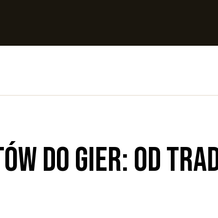
ów do gier: od tra