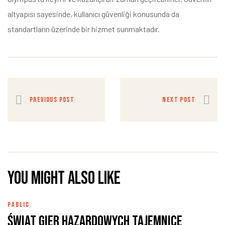
altyapısı sayesinde, kullanıcı güvenliği konusunda da
standartların üzerinde bir hizmet sunmaktadır.
PREVIOUS POST
NEXT POST
You might also like
PABLIC
Świat gier hazardowych Tajemnice