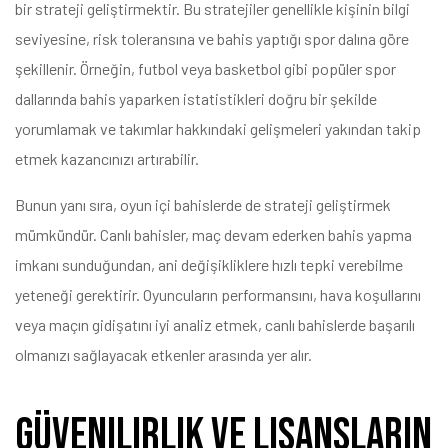
bir strateji geliştirmektir. Bu stratejiler genellikle kişinin bilgi
seviyesine, risk toleransına ve bahis yaptığı spor dalına göre
şekillenir. Örneğin, futbol veya basketbol gibi popüler spor
dallarında bahis yaparken istatistikleri doğru bir şekilde
yorumlamak ve takımlar hakkındaki gelişmeleri yakından takip
etmek kazancınızı artırabilir.
Bunun yanı sıra, oyun içi bahislerde de strateji geliştirmek
mümkündür. Canlı bahisler, maç devam ederken bahis yapma
imkanı sunduğundan, ani değişikliklere hızlı tepki verebilme
yeteneği gerektirir. Oyuncuların performansını, hava koşullarını
veya maçın gidişatını iyi analiz etmek, canlı bahislerde başarılı
olmanızı sağlayacak etkenler arasında yer alır.
Güvenilirlik ve Lisansların