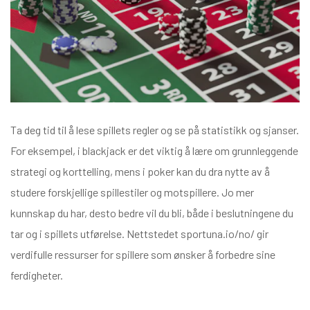
Ta deg tid til å lese spillets regler og se på statistikk og sjanser.
For eksempel, i blackjack er det viktig å lære om grunnleggende
strategi og korttelling, mens i poker kan du dra nytte av å
studere forskjellige spillestiler og motspillere. Jo mer
kunnskap du har, desto bedre vil du bli, både i beslutningene du
tar og i spillets utførelse. Nettstedet
sportuna.io/no/
gir
verdifulle ressurser for spillere som ønsker å forbedre sine
ferdigheter.