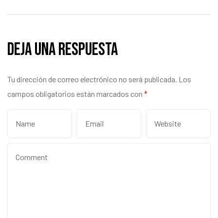
Deja una respuesta
Tu dirección de correo electrónico no será publicada.
Los
campos obligatorios están marcados con
*