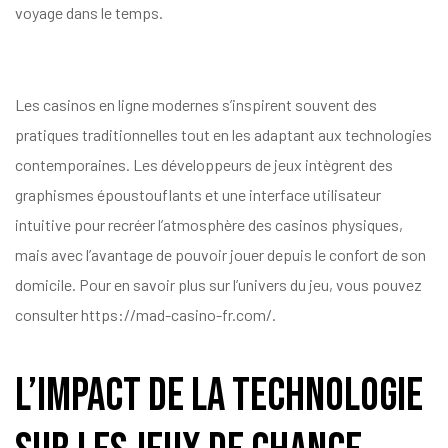
voyage dans le temps.
Les casinos en ligne modernes s’inspirent souvent des
pratiques traditionnelles tout en les adaptant aux technologies
contemporaines. Les développeurs de jeux intègrent des
graphismes époustouflants et une interface utilisateur
intuitive pour recréer l’atmosphère des casinos physiques,
mais avec l’avantage de pouvoir jouer depuis le confort de son
domicile. Pour en savoir plus sur l’univers du jeu, vous pouvez
consulter
https://mad-casino-fr.com/
.
L’impact de la technologie