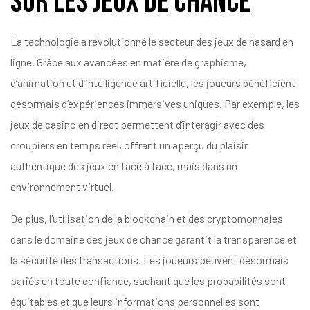
sur les jeux de chance
La technologie a révolutionné le secteur des jeux de hasard en
ligne. Grâce aux avancées en matière de graphisme,
d’animation et d’intelligence artificielle, les joueurs bénéficient
désormais d’expériences immersives uniques. Par exemple, les
jeux de casino en direct permettent d’interagir avec des
croupiers en temps réel, offrant un aperçu du plaisir
authentique des jeux en face à face, mais dans un
environnement virtuel.
De plus, l’utilisation de la blockchain et des cryptomonnaies
dans le domaine des jeux de chance garantit la transparence et
la sécurité des transactions. Les joueurs peuvent désormais
pariés en toute confiance, sachant que les probabilités sont
équitables et que leurs informations personnelles sont