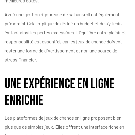
meilleures cotes.
Avoir une gestion rigoureuse de sa bankroll est également
primordial. Cela implique de définir un budget et de s’y tenir,
évitant ainsi les pertes excessives. L’équilibre entre plaisir et
responsabilité est essentiel, car les jeux de chance doivent
rester une forme de divertissement et non une source de
stress financier.
Une expérience en ligne
enrichie
Les plateformes de jeux de chance en ligne proposent bien
plus que de simples jeux. Elles offrent une interface riche en