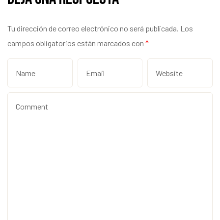
Tu dirección de correo electrónico no será publicada.
Los
campos obligatorios están marcados con
*