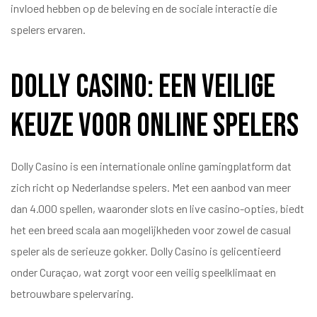
invloed hebben op de beleving en de sociale interactie die
spelers ervaren.
Dolly Casino: Een veilige
keuze voor online spelers
Dolly Casino is een internationale online gamingplatform dat
zich richt op Nederlandse spelers. Met een aanbod van meer
dan 4.000 spellen, waaronder slots en live casino-opties, biedt
het een breed scala aan mogelijkheden voor zowel de casual
speler als de serieuze gokker. Dolly Casino is gelicentieerd
onder Curaçao, wat zorgt voor een veilig speelklimaat en
betrouwbare spelervaring.