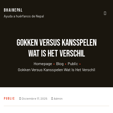
BHAINEPAL
Ayuda a huérfanos de Nepal
Men
Gokken versus kansspelen
wat is het verschil
Homepage
•
Blog
•
Public
•
Gokken Versus Kansspelen Wat Is Het Verschil
PUBLIC
Diciembre 17, 2025
Admin