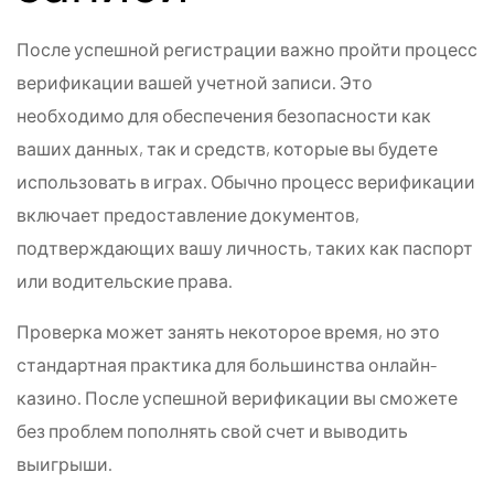
После успешной регистрации важно пройти процесс
верификации вашей учетной записи. Это
необходимо для обеспечения безопасности как
ваших данных, так и средств, которые вы будете
использовать в играх. Обычно процесс верификации
включает предоставление документов,
подтверждающих вашу личность, таких как паспорт
или водительские права.
Проверка может занять некоторое время, но это
стандартная практика для большинства онлайн-
казино. После успешной верификации вы сможете
без проблем пополнять свой счет и выводить
выигрыши.