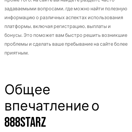
задаваемыми вопросами, где можно найти полезную
информацию о различных аспектах использования
платформы, включая регистрацию, выплаты и
бонусы. Это поможет вам быстро решить возникшие
проблемы и сделать ваше пребывание на сайте более
приятным.