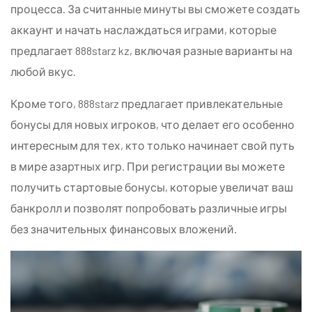
процесса. За считанные минуты вы сможете создать
аккаунт и начать наслаждаться играми, которые
предлагает
888starz kz
, включая разные варианты на
любой вкус.
Кроме того, 888starz предлагает привлекательные
бонусы для новых игроков, что делает его особенно
интересным для тех, кто только начинает свой путь
в мире азартных игр. При регистрации вы можете
получить стартовые бонусы, которые увеличат ваш
банкролл и позволят попробовать различные игры
без значительных финансовых вложений.