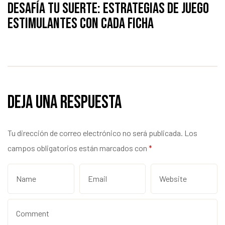
You might also like
PUBLIC
Consejos excepcionales de juego para
afrontar la competencia de casinos
PUBLIC
Desafía tu suerte: Estrategias de juego
estimulantes con cada ficha