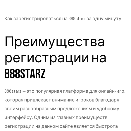
Как зарегистрироваться на 888starz за одну минуту
Преимущества
регистрации на
888starz
888starz — это популярная платформа для онлайн-игр,
которая привлекает внимание игроков благодаря
своим разнообразным предложениям и удобному
интерфейсу. Одним из главных преимуществ
регистрации на данном сайте является быстрота