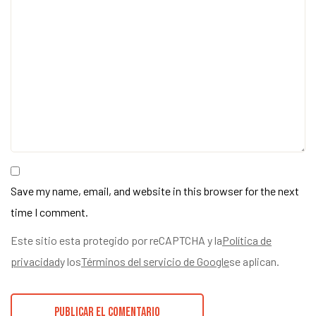
Deja una respuesta
Tu dirección de correo electrónico no será publicada.
Los
campos obligatorios están marcados con
*