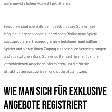
außergewöhnlichen Auswahl profitieren.
Freispiele sind ebenfalls sehr beliebt, da sie Spielern die
Möglichkeit geben, ohne zusätzliches Risiko neue Spiele
auszuprobieren. Treueprogramme belohnen regelmäßige
Spieler und bieten ihnen Zugang zu speziellen Veranstaltungen
und zusätzlichen Boni. Spieler sollten sich immer über die
verschiedenen Angebote informieren, um die für sie
attraktivsten auszuwählen und optimal zu nutzen.
Wie man sich für exklusive
Angebote registriert