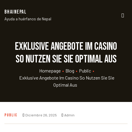
BHAINEPAL
Ayuda a huérfanos de Nepal
Men
Exklusive Angebote im Casino
So nutzen Sie sie optimal aus
Homepage
•
Blog
•
Public
•
Exklusive Angebote Im Casino So Nutzen Sie Sie
Optimal Aus
PUBLIC
Diciembre 26, 2025
Admin