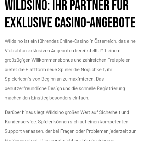
Wildsino: Ihr Partner für
exklusive Casino-Angebote
Wildsino ist ein führendes Online-Casino in Österreich, das eine
Vielzahl an exklusiven Angeboten bereitstellt. Mit einem
großzügigen Willkommensbonus und zahlreichen Freispielen
bietet die Plattform neue Spieler die Möglichkeit, ihr
Spielerlebnis von Beginn an zu maximieren. Das
benutzerfreundliche Design und die schnelle Registrierung
machen den Einstieg besonders einfach.
Darüber hinaus legt Wildsino großen Wert auf Sicherheit und
Kundenservice. Spieler können sich auf einen kompetenten
Support verlassen, der bei Fragen oder Problemen jederzeit zur
Verfügung steht. Dies sorgt nicht nur für ein sicheres