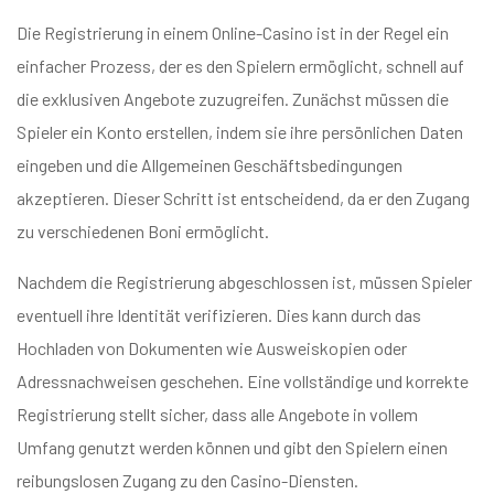
Die Registrierung in einem Online-Casino ist in der Regel ein
einfacher Prozess, der es den Spielern ermöglicht, schnell auf
die exklusiven Angebote zuzugreifen. Zunächst müssen die
Spieler ein Konto erstellen, indem sie ihre persönlichen Daten
eingeben und die Allgemeinen Geschäftsbedingungen
akzeptieren. Dieser Schritt ist entscheidend, da er den Zugang
zu verschiedenen Boni ermöglicht.
Nachdem die Registrierung abgeschlossen ist, müssen Spieler
eventuell ihre Identität verifizieren. Dies kann durch das
Hochladen von Dokumenten wie Ausweiskopien oder
Adressnachweisen geschehen. Eine vollständige und korrekte
Registrierung stellt sicher, dass alle Angebote in vollem
Umfang genutzt werden können und gibt den Spielern einen
reibungslosen Zugang zu den Casino-Diensten.