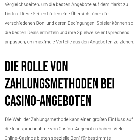
Vergleichsseiten, um die besten Angebote auf dem Markt zu
finden. Diese Seiten bieten eine Übersicht über die
verschiedenen Boni und deren Bedingungen. Spieler können so
die besten Deals ermitteln und ihre Spielweise entsprechend
anpassen, um maximale Vorteile aus den Angeboten zu ziehen.
Die Rolle von
Zahlungsmethoden bei
Casino-Angeboten
Die Wahl der Zahlungsmethode kann einen großen Einfluss auf
die Inanspruchnahme von Casino-Angeboten haben. Viele
Online-Casinos bieten spezielle Boni für bestimmte