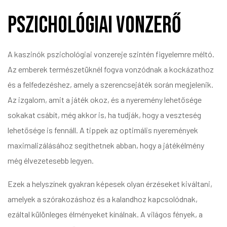
Pszichológiai vonzerő
A kaszinók pszichológiai vonzereje szintén figyelemre méltó.
Az emberek természetüknél fogva vonzódnak a kockázathoz
és a felfedezéshez, amely a szerencsejáték során megjelenik.
Az izgalom, amit a játék okoz, és a nyeremény lehetősége
sokakat csábít, még akkor is, ha tudják, hogy a veszteség
lehetősége is fennáll. A tippek az optimális nyeremények
maximalizálásához segíthetnek abban, hogy a játékélmény
még élvezetesebb legyen.
Ezek a helyszínek gyakran képesek olyan érzéseket kiváltani,
amelyek a szórakozáshoz és a kalandhoz kapcsolódnak,
ezáltal különleges élményeket kínálnak. A világos fények, a