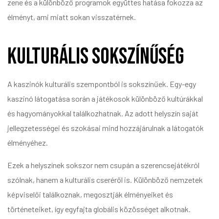
zene és a különböző programok együttes hatása fokozza az
élményt, ami miatt sokan visszatérnek.
Kulturális sokszínűség
A kaszinók kulturális szempontból is sokszínűek. Egy-egy
kaszinó látogatása során a játékosok különböző kultúrákkal
és hagyományokkal találkozhatnak. Az adott helyszín saját
jellegzetességei és szokásai mind hozzájárulnak a látogatók
élményéhez.
Ezek a helyszínek sokszor nem csupán a szerencsejátékról
szólnak, hanem a kulturális cseréről is. Különböző nemzetek
képviselői találkoznak, megosztják élményeiket és
történeteiket, így egyfajta globális közösséget alkotnak.