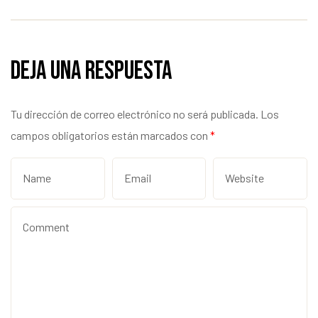
Deja una respuesta
Tu dirección de correo electrónico no será publicada.
Los
campos obligatorios están marcados con
*