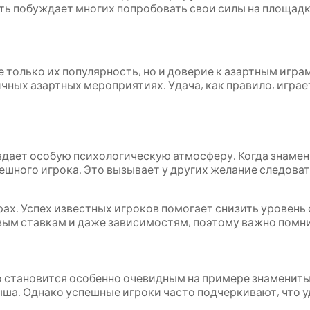
ть побуждает многих попробовать свои силы на площадк
только их популярность, но и доверие к азартным играм
личных азартных мероприятиях. Удача, как правило, игра
оздает особую психологическую атмосферу. Когда знамен
ного игрока. Это вызывает у других желание следовать
трах. Успех известных игроков помогает снизить уровень
вым ставкам и даже зависимостям, поэтому важно помн
то становится особенно очевидным на примере знамениты
ша. Однако успешные игроки часто подчеркивают, что уд