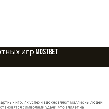
ных игр mostbet
зартных игр. Их успехи вдохновляют миллионы людей
 становятся символами удачи, что влияет на