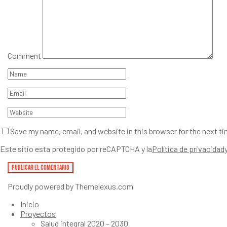
Comment
Save my name, email, and website in this browser for the next t
Este sitio esta protegido por reCAPTCHA y la
Política de privacidad
Proudly powered by Themelexus.com
Inicio
Proyectos
Salud integral 2020 – 2030