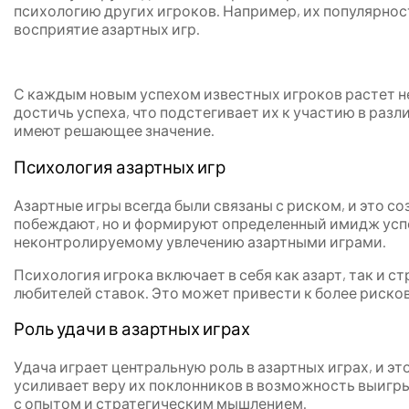
психологию других игроков. Например, их популярнос
восприятие азартных игр.
С каждым новым успехом известных игроков растет не 
достичь успеха, что подстегивает их к участию в раз
имеют решающее значение.
Психология азартных игр
Азартные игры всегда были связаны с риском, и это с
побеждают, но и формируют определенный имидж успеш
неконтролируемому увлечению азартными играми.
Психология игрока включает в себя как азарт, так и с
любителей ставок. Это может привести к более риско
Роль удачи в азартных играх
Удача играет центральную роль в азартных играх, и э
усиливает веру их поклонников в возможность выигры
с опытом и стратегическим мышлением.