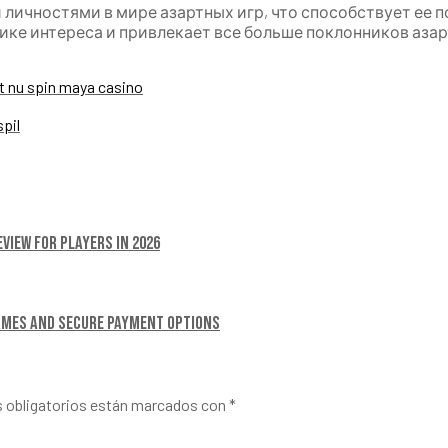
личностями в мире азартных игр, что способствует ее 
пике интереса и привлекает все больше поклонников аза
t nu spin maya casino
spil
eview for players in 2026
games and secure payment options
 obligatorios están marcados con
*