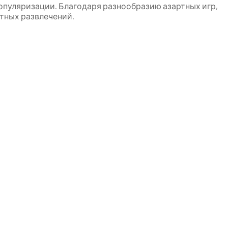
популяризации. Благодаря разнообразию азартных игр,
ртных развлечений.