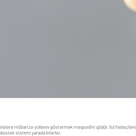
ilələrə mübarizə yollarını göstərmək məqsədini güdür. İstifadəçilərə, 
r dəstək sistemi yarada bilərlər.