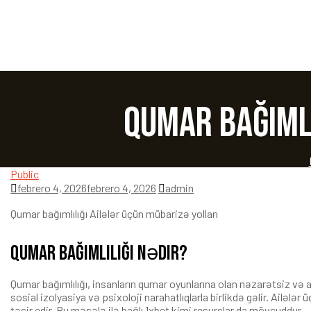
Qumar bağıml
Public
febrero 4, 2026
febrero 4, 2026
admin
Qumar bağımlılığı Ailələr üçün mübarizə yolları
Qumar bağımlılığı nədir?
Qumar bağımlılığı, insanların qumar oyunlarına olan nəzarətsiz və aş
sosial izolyasiya və psixoloji narahatlıqlarla birlikdə gəlir. Ailələ
təsir edir. Bu məsələ ilə bağlı
1xbet
kimi resurslar da mövcuddur.