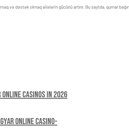
armaq və dəstək olmaq ailələrin gücünü artırır. Bu saytda, qumar bağı
 online casinos in 2026
agyar Online Casino-