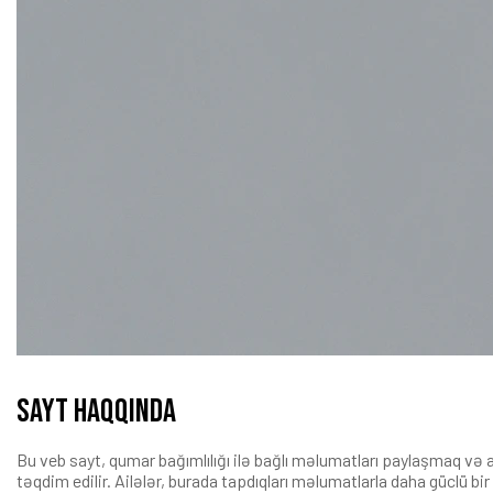
Sayt haqqında
Bu veb sayt, qumar bağımlılığı ilə bağlı məlumatları paylaşmaq və a
təqdim edilir. Ailələr, burada tapdıqları məlumatlarla daha güclü bi