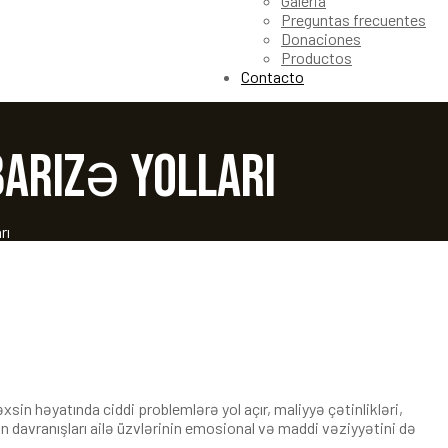
Galeria
Preguntas frecuentes
Donaciones
Productos
Contacto
barizə yolları
rı
xsin həyatında ciddi problemlərə yol açır, maliyyə çətinlikləri,
əxsin davranışları ailə üzvlərinin emosional və maddi vəziyyətini də