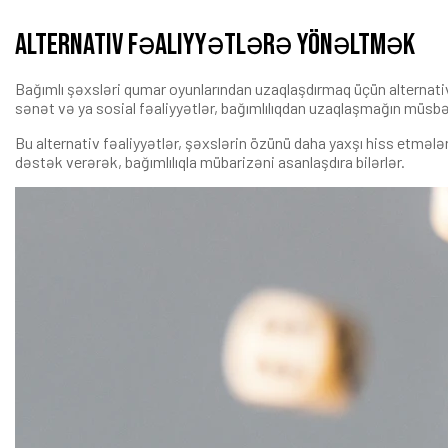
Alternativ fəaliyyətlərə yönəltmək
Bağımlı şəxsləri qumar oyunlarından uzaqlaşdırmaq üçün alternativ 
sənət və ya sosial fəaliyyətlər, bağımlılıqdan uzaqlaşmağın müsbət 
Bu alternativ fəaliyyətlər, şəxslərin özünü daha yaxşı hiss etmələ
dəstək verərək, bağımlılıqla mübarizəni asanlaşdıra bilərlər.