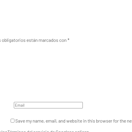
 obligatorios están marcados con
*
Save my name, email, and website in this browser for the n
y los
Términos del servicio de Google
se aplican.