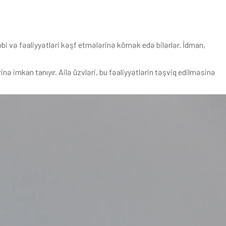
bbi və fəaliyyətləri kəşf etmələrinə kömək edə bilərlər. İdman,
ə imkan tanıyır. Ailə üzvləri, bu fəaliyyətlərin təşviq edilməsinə