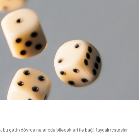
bu çətin dövrdə nələr edə biləcəkləri ilə bağlı faydalı resurslar