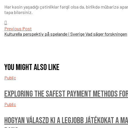
Hər kəsin yaşadığı çətinliklər fərqli olsa da, birlikdə mübarizə ap
tapa bilərsiniz.
Post
Previous Post
navigation
Kulturella perspektiv på spelande i Sverige Vad säger forskningen
You might also like
Public
Exploring the safest payment methods for
Public
Hogyan válaszd ki a legjobb játékokat a M