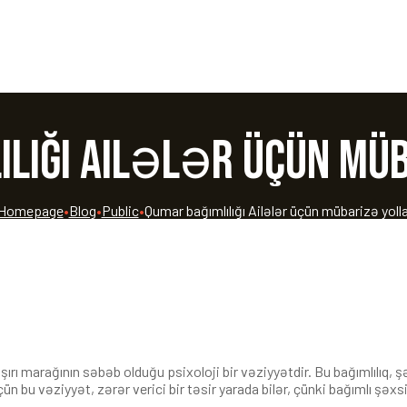
ılığı Ailələr üçün mü
Homepage
•
Blog
•
Public
•
Qumar bağımlılığı Ailələr üçün mübarizə yolla
ırı marağının səbəb olduğu psixoloji bir vəziyyətdir. Bu bağımlılıq, şə
r üçün bu vəziyyət, zərər verici bir təsir yarada bilər, çünki bağımlı ş