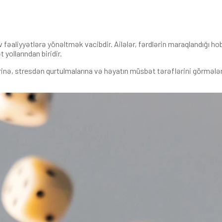
fəaliyyətlərə yönəltmək vacibdir. Ailələr, fərdlərin maraqlandığı ho
yollarından biridir.
rinə, stresdən qurtulmalarına və həyatın müsbət tərəflərini görmələrin