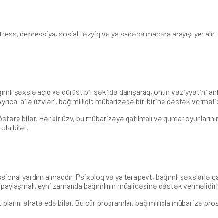
stress, depressiya, sosial təzyiq və ya sadəcə macəra arayışı yer alı
ağımlı şəxslə açıq və dürüst bir şəkildə danışaraq, onun vəziyyətini an
ıca, ailə üzvləri, bağımlılıqla mübarizədə bir-birinə dəstək verməlid
stərə bilər. Hər bir üzv, bu mübarizəyə qatılmalı və qumar oyunlarının
la bilər.
essional yardım almaqdır. Psixoloq və ya terapevt, bağımlı şəxslərlə ça
i paylaşmalı, eyni zamanda bağımlının müalicəsinə dəstək verməlidirl
uplarını əhatə edə bilər. Bu cür proqramlar, bağımlılıqla mübarizə pr