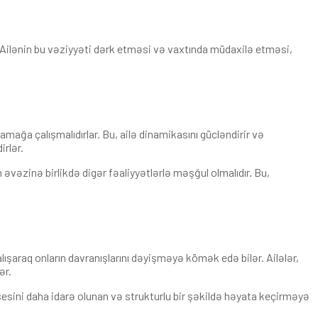
r. Ailənin bu vəziyyəti dərk etməsi və vaxtında müdaxilə etməsi,
lamağa çalışmalıdırlar. Bu, ailə dinamikasını gücləndirir və
irlər.
 əvəzinə birlikdə digər fəaliyyətlərlə məşğul olmalıdır. Bu,
lışaraq onların davranışlarını dəyişməyə kömək edə bilər. Ailələr,
ər.
osesini daha idarə olunan və strukturlu bir şəkildə həyata keçirməyə