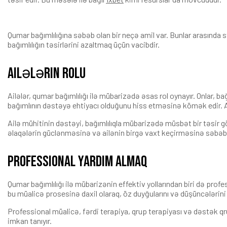
Qumar bağımlılığına səbəb olan bir neçə amil var. Bunlar arasında 
bağımlılığın təsirlərini azaltmaq üçün vacibdir.
Ailələrin rolu
Ailələr, qumar bağımlılığı ilə mübarizədə əsas rol oynayır. Onlar, b
bağımlının dəstəyə ehtiyacı olduğunu hiss etməsinə kömək edir. Ayr
Ailə mühitinin dəstəyi, bağımlılıqla mübarizədə müsbət bir təsir gö
əlaqələrin güclənməsinə və ailənin birgə vaxt keçirməsinə səbəb o
Professional yardım almaq
Qumar bağımlılığı ilə mübarizənin effektiv yollarından biri də prof
bu müalicə prosesinə daxil olaraq, öz duyğularını və düşüncələrin
Professional müalicə, fərdi terapiya, qrup terapiyası və dəstək qr
imkan tanıyır.