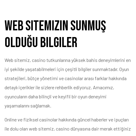
Web Sitemizin Sunmuş
Olduğu Bilgiler
Web sitemiz, casino tutkunlarına yüksek bahis deneyimlerini en
iyi şekilde yaşatabilmeleri için çeşitli bilgiler sunmaktadır. Oyun
stratejileri, bütçe yönetimi ve casinolar arası farklar hakkında
detaylı içerikler ile sizlere rehberlik ediyoruz. Amacımız,
oyuncuların daha bilinçli ve keyifli bir oyun deneyimi
yaşamalarını sağlamak.
Online ve fiziksel casinolar hakkında güncel haberler ve ipuçları
ile dolu olan web sitemiz, casino dünyasına dair merak ettiğiniz