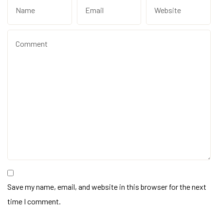
Save my name, email, and website in this browser for the next
time I comment.