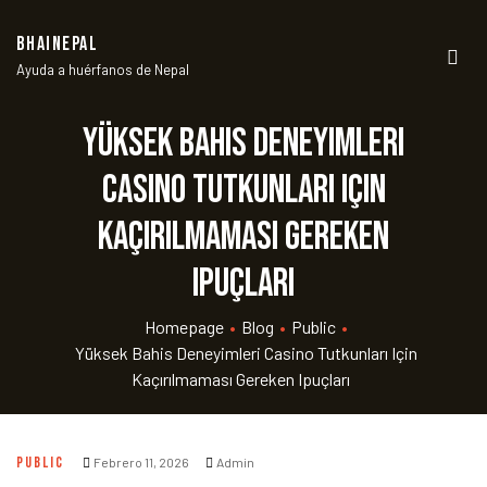
BHAINEPAL
Ayuda a huérfanos de Nepal
Men
Yüksek bahis deneyimleri
Casino tutkunları için
kaçırılmaması gereken
ipuçları
Homepage
•
Blog
•
Public
•
Yüksek Bahis Deneyimleri Casino Tutkunları Için
Kaçırılmaması Gereken Ipuçları
PUBLIC
Febrero 11, 2026
Admin