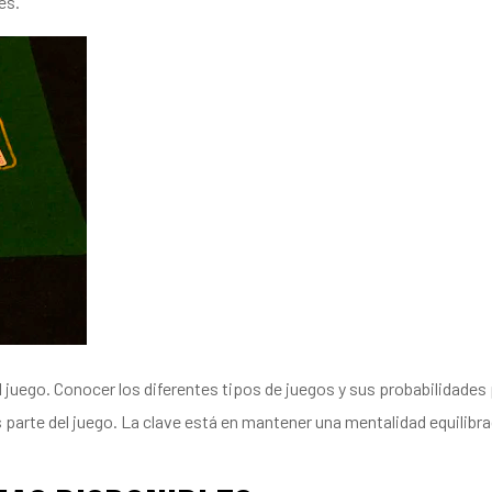
es.
l juego. Conocer los diferentes tipos de juegos y sus probabilidade
rte del juego. La clave está en mantener una mentalidad equilibrada