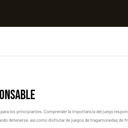
ponsable
para los principiantes. Comprender la importancia del juego respons
uándo detenerse, así como disfrutar de
juegos de tragamonedas de fr