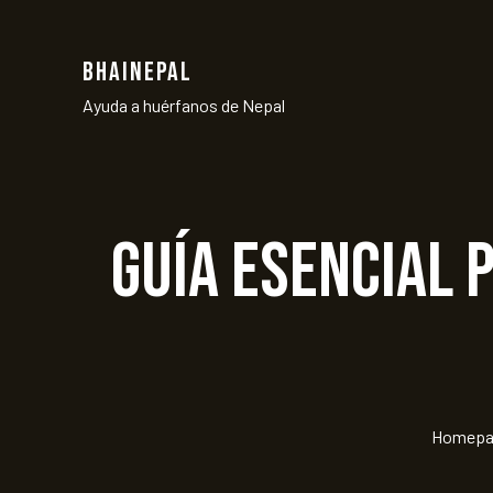
BHAINEPAL
Ayuda a huérfanos de Nepal
Guía esencial 
Homepa