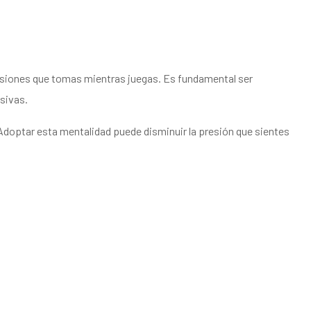
cisiones que tomas mientras juegas. Es fundamental ser
sivas.
doptar esta mentalidad puede disminuir la presión que sientes