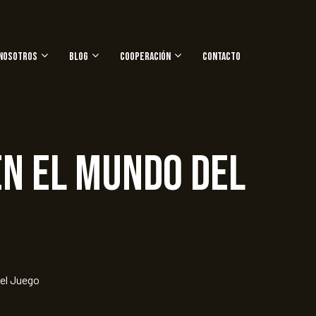
NOSOTROS
BLOG
COOPERACIÓN
CONTACTO
en el mundo del
Del Juego