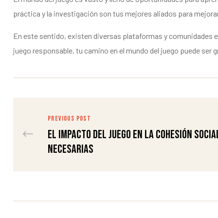
práctica y la investigación son tus mejores aliados para mejora
En este sentido, existen diversas plataformas y comunidades e
juego responsable, tu camino en el mundo del juego puede ser gra
PREVIOUS POST
El impacto del juego en la cohesión socia
necesarias