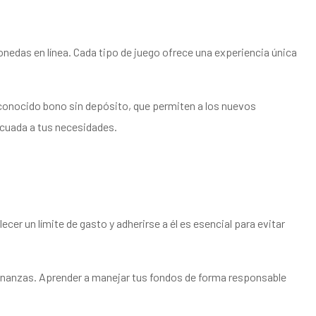
nedas en línea. Cada tipo de juego ofrece una experiencia única
conocido bono sin depósito, que permiten a los nuevos
decuada a tus necesidades.
er un límite de gasto y adherirse a él es esencial para evitar
finanzas. Aprender a manejar tus fondos de forma responsable