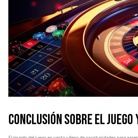
Conclusión sobre el juego 
El mundo del juego es vasto y lleno de oportunidades para apren