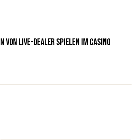
on von Live-Dealer Spielen im Casino