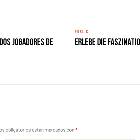
PUBLIC
dos jogadores de
Erlebe die Faszinati
s obligatorios están marcados con
*