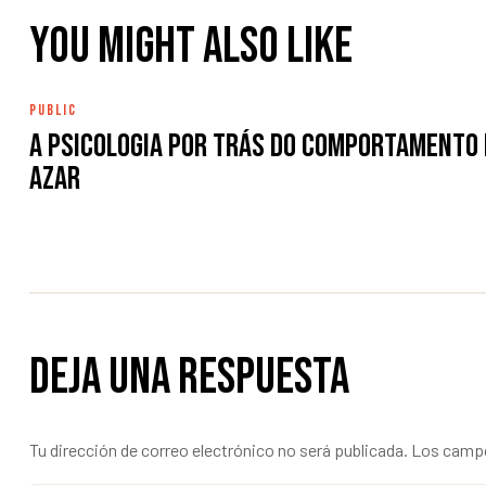
You might also like
PUBLIC
A psicologia por trás do comportamento 
azar
Deja una respuesta
Tu dirección de correo electrónico no será publicada.
Los campo