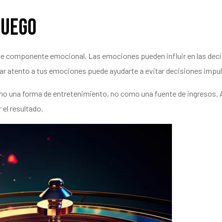
juego
uerte componente emocional. Las emociones pueden influir en las de
ar atento a tus emociones puede ayudarte a evitar decisiones impul
mo una forma de entretenimiento, no como una fuente de ingresos. A
 el resultado.