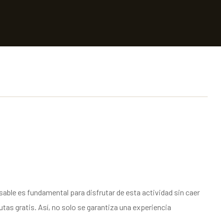
able es fundamental para disfrutar de esta actividad sin caer
utas gratis
. Así, no solo se garantiza una experiencia