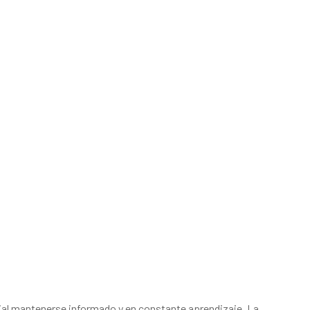
ncial mantenerse informado y en constante aprendizaje. La