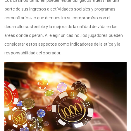
parte de sus ingresos a actividades sociales y programas
comunitarios, lo que demuestra su compromiso con el
desarrollo sostenible y la mejora de la calidad de vida en las
áreas donde operan. Al elegir un casino, los jugadores pueden
considerar estos aspectos como indicadores de la ética y la
responsabilidad del operador.