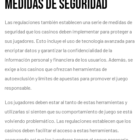
medidas de seguridad
Las regulaciones también establecen una serie de medidas de
seguridad que los casinos deben implementar para proteger a
sus jugadores. Esto incluye el uso de tecnología avanzada para
encriptar datos y garantizar la confidencialidad de la
información personal y financiera de los usuarios. Además, se
exige a los casinos que ofrezcan herramientas de
autoexclusión y límites de apuestas para promover el juego
responsable.
Los jugadores deben estar al tanto de estas herramientas y
utilizarlas si sienten que su comportamiento de juego se está
volviendo problemático. Las regulaciones establecen que los
casinos deben facilitar el acceso a estas herramientas,
asegurando así que los jugadores tengan el apoyo necesario