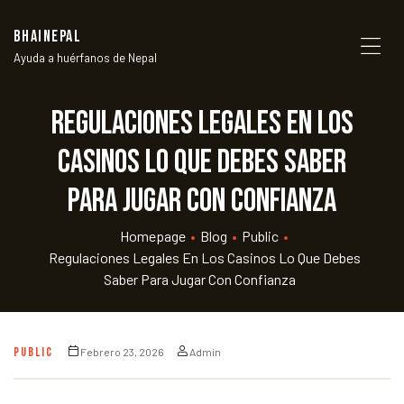
BHAINEPAL
Ayuda a huérfanos de Nepal
Menu
Regulaciones legales en los
casinos lo que debes saber
para jugar con confianza
Homepage
•
Blog
•
Public
•
Regulaciones Legales En Los Casinos Lo Que Debes
Saber Para Jugar Con Confianza
PUBLIC
Febrero 23, 2026
Admin