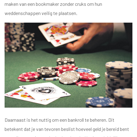
maken van een
bookmaker zonder cruks
om hun
weddenschappen veilig te plaatsen.
Daarnaast is het nuttig om een bankroll te beheren. Dit
betekent dat je van tevoren beslist hoeveel geld je bereid bent