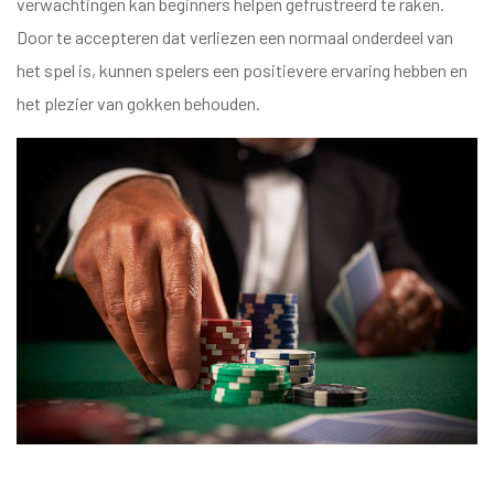
verwachtingen kan beginners helpen gefrustreerd te raken.
Door te accepteren dat verliezen een normaal onderdeel van
het spel is, kunnen spelers een positievere ervaring hebben en
het plezier van gokken behouden.