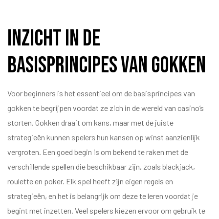
Inzicht in de
basisprincipes van gokken
Voor beginners is het essentieel om de basisprincipes van
gokken te begrijpen voordat ze zich in de wereld van casino’s
storten. Gokken draait om kans, maar met de juiste
strategieën kunnen spelers hun kansen op winst aanzienlijk
vergroten. Een goed begin is om bekend te raken met de
verschillende spellen die beschikbaar zijn, zoals blackjack,
roulette en poker. Elk spel heeft zijn eigen regels en
strategieën, en het is belangrijk om deze te leren voordat je
begint met inzetten. Veel spelers kiezen ervoor om gebruik te