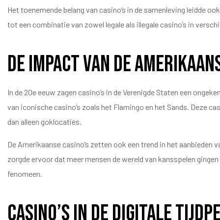
Het toenemende belang van casino’s in de samenleving leidde ook 
tot een combinatie van zowel legale als illegale casino’s in versc
De impact van de Amerikaans
In de 20e eeuw zagen casino’s in de Verenigde Staten een ongekend
van iconische casino’s zoals het Flamingo en het Sands. Deze 
dan alleen goklocaties.
De Amerikaanse casino’s zetten ook een trend in het aanbieden v
zorgde ervoor dat meer mensen de wereld van kansspelen gingen 
fenomeen.
Casino’s in de digitale tijdp