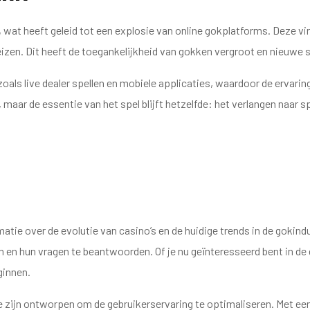
, wat heeft geleid tot een explosie van online gokplatforms. Deze vi
reizen. Dit heeft de toegankelijkheid van gokken vergroot en nieuwe 
zoals live dealer spellen en mobiele applicaties, waardoor de ervari
aar de essentie van het spel blijft hetzelfde: het verlangen naar 
matie over de evolutie van casino’s en de huidige trends in de gokin
 en hun vragen te beantwoorden. Of je nu geïnteresseerd bent in de
ginnen.
ie zijn ontworpen om de gebruikerservaring te optimaliseren. Met e