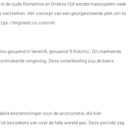
n. In de oude Romeinse en Griekse tijd werden kansspelen vaak
te versterken. Het concept van een georganiseerde plek om te
ttps://bigclash.co.com/nl/
.
sino geopend in Venetië, genaamd ‘Il Ridotto’. Dit markeerde
econtroleerde omgeving. Deze ontwikkeling zou de basis
aire bestemmingen voor de aristocratie, die hier
rok bezoekers van over de hele wereld aan. Deze periode zag