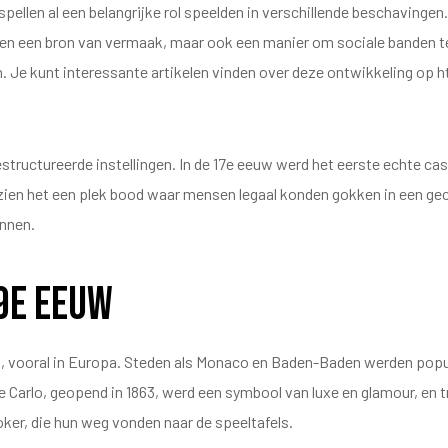
pellen al een belangrijke rol speelden in verschillende beschavinge
lleen een bron van vermaak, maar ook een manier om sociale banden 
. Je kunt interessante artikelen vinden over deze ontwikkeling op
h
estructureerde instellingen. In de 17e eeuw werd het eerste echte ca
ngezien het een plek bood waar mensen legaal konden gokken in een g
ennen.
19e eeuw
’s, vooral in Europa. Steden als Monaco en Baden-Baden werden popul
arlo, geopend in 1863, werd een symbool van luxe en glamour, en t
ker, die hun weg vonden naar de speeltafels.