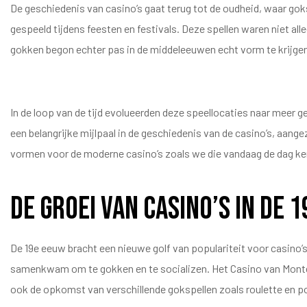
De geschiedenis van casino’s gaat terug tot de oudheid, waar goks
gespeeld tijdens feesten en festivals. Deze spellen waren niet a
gokken begon echter pas in de middeleeuwen echt vorm te krijgen
In de loop van de tijd evolueerden deze speellocaties naar meer g
een belangrijke mijlpaal in de geschiedenis van de casino’s, aa
vormen voor de moderne casino’s zoals we die vandaag de dag k
De groei van casino’s in de 
De 19e eeuw bracht een nieuwe golf van populariteit voor casino
samenkwam om te gokken en te socializen. Het Casino van Monte C
ook de opkomst van verschillende gokspellen zoals roulette en po