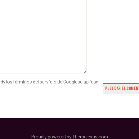
ad
y los
Términos del servicio de Google
se aplican.
Proudly powered by Themelexus.com