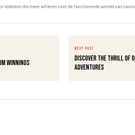
 iedereen die meer wil leren over de fascinerende wereld van casino
NEXT POST
Discover the thrill of
um winnings
adventures