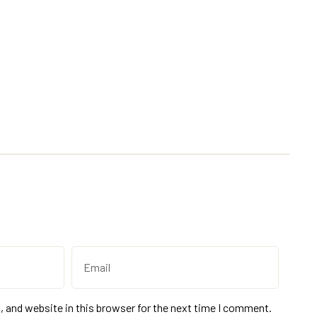
 and website in this browser for the next time I comment.