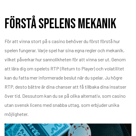
Förstå spelens mekanik
För att vinna stort på s casino behöver du först förstå hur
spelen fungerar. Varje spel har sina egna regler och mekanik,
vilket påverkar hur sannolikheten för att vinna ser ut. Genom
att lära dig om spelets RTP (Return to Player) och volatilitet
kan du fatta mer informerade beslut när du spelar. Ju högre
RTP, desto bättre är dina chanser att få tillbaka dina insatser
över tid. Dessutom kan du se på olika alternativ, som
casino
utan svensk licens med snabba uttag
, som erbjuder unika
möjligheter.