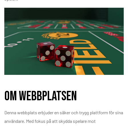
Om webbplatsen
Denna webbplats erbjuder en säker och trygg plattform för sina
användare. Med fokus på att skydda spelare mot