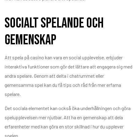
Socialt spelande och
gemenskap
Att spela på casino kan vara en social upplevelse. erbjuder
interaktiva funktioner som gör det lättare att engagera sig med
andra spelare. Genom att delta i chatrummet eller
gemensamma spel kan du få tips och råd från mer erfarna
spelare.
Det sociala elementet kan också öka underhållningen och göra
spelupplevelsen mer njutbar. Att ha en gemenskap att dela
erfarenheter med kan göra en stor skillnad i hur du upplever
spelen.