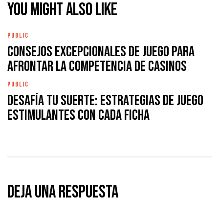
You might also like
PUBLIC
Consejos excepcionales de juego para
afrontar la competencia de casinos
PUBLIC
Desafía tu suerte: Estrategias de juego
estimulantes con cada ficha
Deja una respuesta