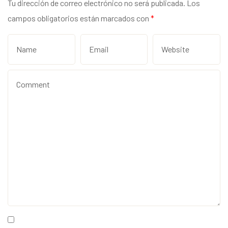
Tu dirección de correo electrónico no será publicada.
Los
campos obligatorios están marcados con
*