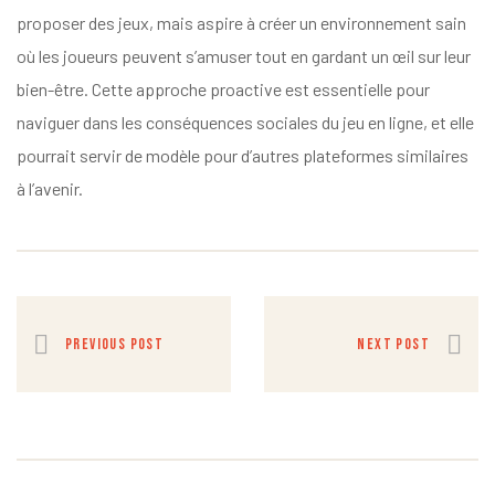
proposer des jeux, mais aspire à créer un environnement sain
où les joueurs peuvent s’amuser tout en gardant un œil sur leur
bien-être. Cette approche proactive est essentielle pour
naviguer dans les conséquences sociales du jeu en ligne, et elle
pourrait servir de modèle pour d’autres plateformes similaires
à l’avenir.
PREVIOUS POST
NEXT POST