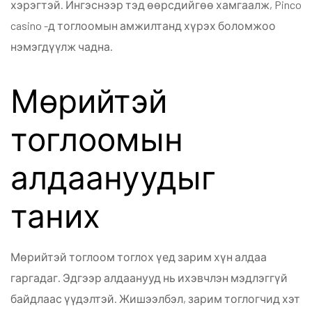
хэрэгтэй. Ингэснээр тэд өөрсдийгөө хамгаалж, Pinco
casino -д тоглоомын амжилтанд хүрэх боломжоо
нэмэгдүүлж чадна.
Мөрийтэй
тоглоомын
алдаануудыг
таних
Мөрийтэй тоглоом тоглох үед зарим хүн алдаа
гаргадаг. Эдгээр алдаанууд нь ихэвчлэн мэдлэггүй
байдлаас үүдэлтэй. Жишээлбэл, зарим тоглогчид хэт