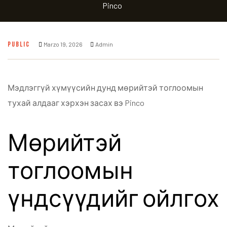
Pinco
PUBLIC
Marzo 19, 2026
Admin
Мэдлэггүй хүмүүсийн дунд мөрийтэй тоглоомын
тухай алдааг хэрхэн засах вэ Pinco
Мөрийтэй
тоглоомын
үндсүүдийг ойлгох