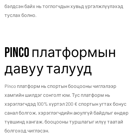
бэлдсэн байх нь тоглогчдын хувьд үргэлжлүүлэхэд
туслах болно.
Pinco платформын
давуу талууд
Pinco платформ нь спортын бооцооны чиглэлээр
хамгийн шилдэг сонголт юм. Тус платформ нь
хэрэглэгчдэд 100% хүртэл 200 € спортын угтах бонус
санал болгож, хэрэглэгчдийн аюулгүй байдлыг өндөр
түвшинд хангаж, бооцооны туршлагыг илүү таатай
болгоход чиглэсэн.