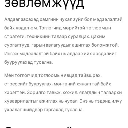
зөвлөмжүүд
Алдааг засахад хамгийн чухал зүйл бол мэдээлэлтэй
байх явдал юм. Тоглогчид мөрийтэй тоглоомын
стратеги, техникийн талаар суралцах, цахим
сургалтууд, гарын авлагуудыг ашиглах боломжтой.
Ингэж мэдээлэлтэй байх нь алдаа хийх эрсдэлийг
бууруулахад тусална.
Мөн тоглогчид тоглоомын явцад тайвшрах,
стрессийг бууруулах, мөнгөний хяналттай байх
хэрэгтэй. Зорилго тавьж, хожил, ялагдлын талаархи
хуваарилалтыг ажиглах нь чухал. Энэ нь тэдэнд илүү
ухаалаг шийдвэр гаргахад тусална.