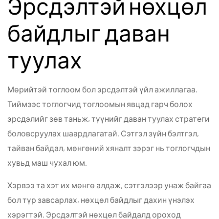
Эрсдэлтэй нөхцөл
байдлыг даван
туулах
Мөрийтэй тоглоом бол эрсдэлтэй үйл ажиллагаа.
Тиймээс тоглогчид тоглоомын явцад гарч болох
эрсдэлийг зөв таньж, түүнийг даван туулах стратеги
боловсруулах шаардлагатай. Сэтгэл зүйн бэлтгэл,
тайван байдал, мөнгөний хяналт зэрэг нь тоглогчдын
хувьд маш чухал юм.
Хэрвээ та хэт их мөнгө алдаж, сэтгэлээр унаж байгаа
бол түр завсарлах, нөхцөл байдлыг дахин үнэлэх
хэрэгтэй. Эрсдэлтэй нөхцөл байдалд ороход