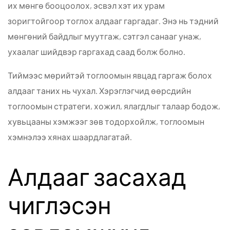
их мөнгө бооцоолох, эсвэл хэт их урам
зоригтойгоор тоглох алдааг гаргадаг. Энэ нь тэдний
мөнгөний байдлыг муутгаж, сэтгэл санааг унаж,
ухаалаг шийдвэр гаргахад саад болж болно.
Тиймээс мөрийтэй тоглоомын явцад гаргаж болох
алдааг таних нь чухал. Хэрэглэгчид өөрсдийн
тоглоомын стратеги, хожил, ялагдлыг талаар бодож,
хувьцааны хэмжээг зөв тодорхойлж, тоглоомын
хэмнэлээ хянах шаардлагатай.
Алдааг засахад
чиглэсэн