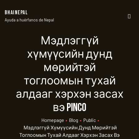
BHAINEPAL
Ayuda a huérfanos de Nepal
Men
Мэдлэггүй
хүмүүсийн дунд
мөрийтэй
тоглоомын тухай
алдааг хэрхэн засах
вэ Pinco
Homepage
•
Blog
•
Public
•
Мэдлэггүй Хүмүүсийн Дунд Мөрийтэй
Тоглоомын Тухай Алдааг Хэрхэн Засах Вэ