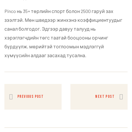
Pinco нь 35+ төрлийн спорт болон 2500 гаруй зах
зээлтэй. Мөн шведээр жинхэнэ коэффициентуудыг
санал болгодог. Эдгээр давуу талууд нь
хэрэглэгчдийн төгс таатай бооцооны орчинг
бүрдүүлж, мөрийтэй тоглоомын мэдлэггүй
хүмүүсийн алдааг засахад тусална.
PREVIOUS POST
NEXT POST