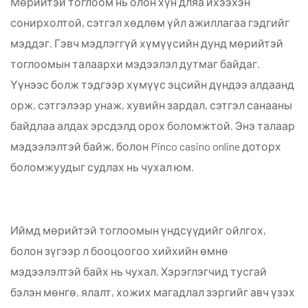
Мөрийтэй тоглоом нь олон хүн дляа ихээхэн
сонирхолтой, сэтгэл хөдлөм үйл ажиллагаа гэдгийг
мэддэг. Гэвч мэдлэггүй хүмүүсийн дунд мөрийтэй
тоглоомын талаархи мэдээлэл дутмаг байдаг.
Үүнээс болж тэдгээр хүмүүс эцсийн дүндээ алдаанд
орж, сэтгэлээр унаж, хувийн зардал, сэтгэл санааны
байдлаа алдах эрсдэлд орох боломжтой. Энэ талаар
мэдээлэлтэй байж, болон
Pinco casino online
доторх
боломжуудыг судлах нь чухал юм.
Иймд мөрийтэй тоглоомын үндсүүдийг ойлгох,
болон зүгээр л бооцоогоо хийхийн өмнө
мэдээлэлтэй байх нь чухал. Хэрэглэгчид тусгай
бэлэн мөнгө, ялалт, хожих магадлал зэргийг авч үзэх