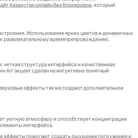
айт Казахстан онлайн без блокировок
, который
астроения. Использование ярких цветов и динамичных
я к развлекательному времяпрепровождению.
 четкая структура интерфейса и качественная
ин Ап” акцент сделан на интуитивно понятный
и звуковые эффекты также создают дополнительное
ает уютную атмосферу и способствует концентрации
элементы интерфейса.
ые эффекты помогают создать ощущение погружения и