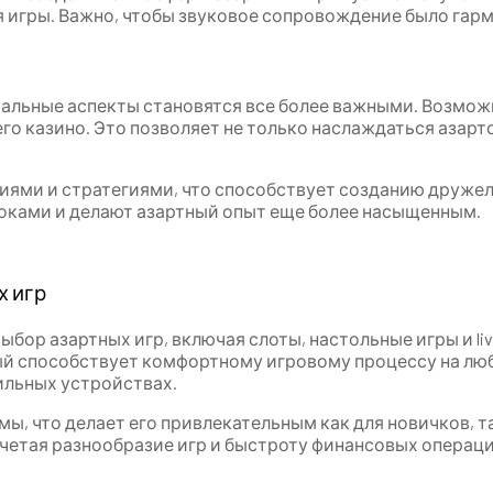
 игры. Важно, чтобы звуковое сопровождение было гарм
оциальные аспекты становятся все более важными. Возмо
 казино. Это позволяет не только наслаждаться азартом
ниями и стратегиями, что способствует созданию друж
оками и делают азартный опыт еще более насыщенным.
х игр
ыбор азартных игр, включая слоты, настольные игры и l
й способствует комфортному игровому процессу на лю
ильных устройствах.
, что делает его привлекательным как для новичков, так
очетая разнообразие игр и быстроту финансовых операци