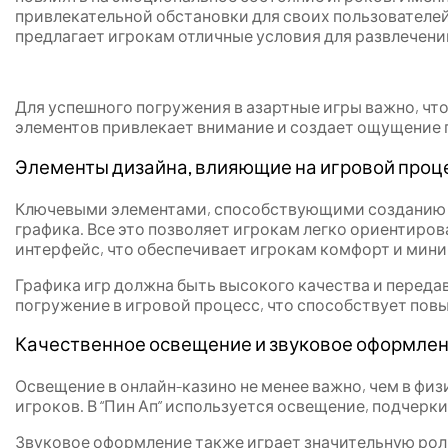
привлекательной обстановки для своих пользователей
предлагает игрокам отличные условия для развлечени
Для успешного погружения в азартные игры важно, ч
элементов привлекает внимание и создает ощущение 
Элементы дизайна, влияющие на игровой проц
Ключевыми элементами, способствующими созданию ид
графика. Все это позволяет игрокам легко ориентиров
интерфейс, что обеспечивает игрокам комфорт и мин
Графика игр должна быть высокого качества и перед
погружение в игровой процесс, что способствует пов
Качественное освещение и звуковое оформле
Освещение в онлайн-казино не менее важно, чем в фи
игроков. В “Пин Ап” используется освещение, подче
Звуковое оформление также играет значительную рол