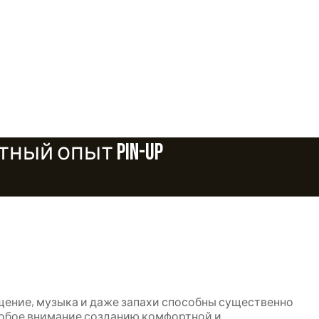
ный опыт Pin-Up
щение, музыка и даже запахи способны существенно
особое внимание созданию комфортной и