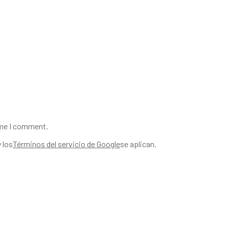
ime I comment.
y los
Términos del servicio de Google
se aplican.