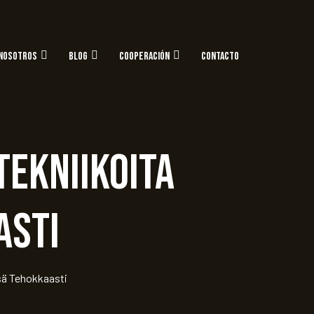
NOSOTROS
BLOG
COOPERACIÓN
CONTACTO
tekniikoita
asti
sä Tehokkaasti