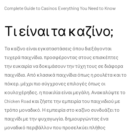
Complete Guide to Casinos Everything You Need to Know
Τι είναι τα καζίνο;
Τα καζίνο είναι εγκαταστάσεις όπου διεξάγονται
τυχερά παιχνίδια, προσφέροντας στους επισκέπτες
την ευκαιρία να δοκιμάσουν την τύχη τους σε διάφορα
παιχνίδια. Από κλασικά παιχνίδια όπως η ρουλέτα και το
πόκερ, μέχρι πιο σύγχρονες επιλογές όπως οι
κουλοχέρηδες, η ποικιλία είναι μεγάλη. Ανακαλύψτε το
Chicken Road
και ζήστε την εμπειρία του παιχνιδιού με
τρόπο μοναδικό. Η εμπειρία στο καζίνο συνδυάζει το
παιχνίδι με την ψυχαγωγία, δημιουργώντας ένα
μοναδικό περιβάλλον που προσελκύει πλήθος