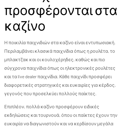
προσφέρονται στα
καζίνο
Η ποικιλία παιχνιδιών στα καζίνο είναι εντυπωσιακή.
Περιλαμβάνει κλασικά παιχνίδια όπως η ρουλέτα, το
μπλακτζακ και οι κουλοχέρηδες, καθώς και πιο
σύγχρονα παιχνίδια όπως οι ηλεκτρονικές ρουλέτες
και τα live dealer παιχνίδια. Κάθε παιχνίδι προσφέρει
διαφορετικές στρατηγικές και ευκαιρίες για κέρδος,
γεγονός που προσελκύει πολλούς παίκτες.
Επιπλέον, πολλά καζίνο προσφέρουν ειδικές
εκδηλώσεις και τουρνουά, όπου οι παίκτες έχουν την
ευκαιρία να διαγωνιστούν και να κερδίσουν μεγάλα