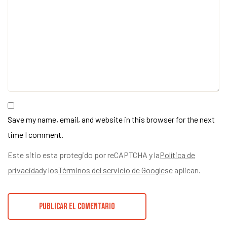
Save my name, email, and website in this browser for the next
time I comment.
Este sitio esta protegido por reCAPTCHA y la
Política de
privacidad
y los
Términos del servicio de Google
se aplican.