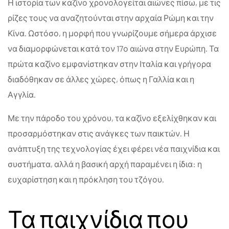
Η ιστορία των καζίνο χρονολογείται αιώνες πίσω, με τις
ρίζες τους να αναζητούνται στην αρχαία Ρώμη και την
Κίνα. Ωστόσο, η μορφή που γνωρίζουμε σήμερα άρχισε
να διαμορφώνεται κατά τον 17ο αιώνα στην Ευρώπη. Τα
πρώτα καζίνο εμφανίστηκαν στην Ιταλία και γρήγορα
διαδόθηκαν σε άλλες χώρες, όπως η Γαλλία και η
Αγγλία.
Με την πάροδο του χρόνου, τα καζίνο εξελίχθηκαν και
προσαρμόστηκαν στις ανάγκες των παικτών. Η
ανάπτυξη της τεχνολογίας έχει φέρει νέα παιχνίδια και
συστήματα, αλλά η βασική αρχή παραμένει η ίδια: η
ευχαρίστηση και η πρόκληση του τζόγου.
Τα παιχνίδια που